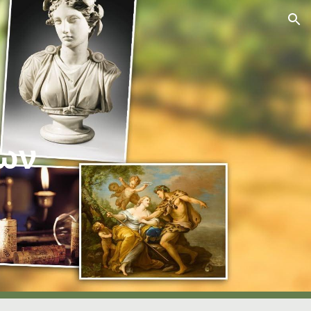
ion
λων