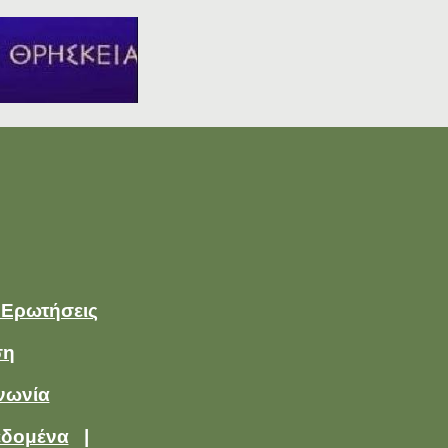
 Ερωτήσεις
ση
νωνία
εδομένα
|