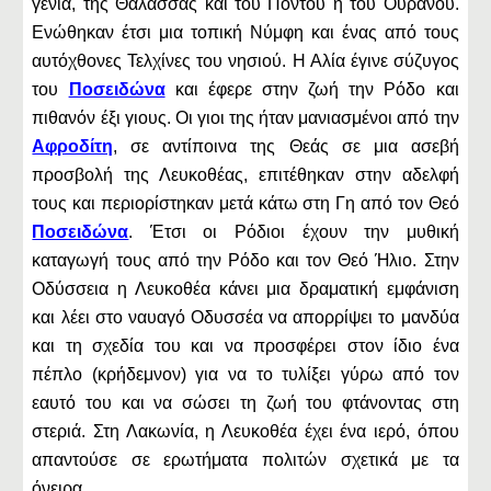
γενιά, της Θάλασσας και του Πόντου ή του Ουρανού.
Ενώθηκαν έτσι μια τοπική Νύμφη και ένας από τους
αυτόχθονες Τελχίνες του νησιού. Η Αλία έγινε σύζυγος
του
Ποσειδώνα
και έφερε στην ζωή την Ρόδο και
πιθανόν έξι γιους. Οι γιοι της ήταν μανιασμένοι από την
Αφροδίτη
, σε αντίποινα της Θεάς σε μια ασεβή
προσβολή της Λευκοθέας, επιτέθηκαν στην αδελφή
τους και περιορίστηκαν μετά κάτω στη Γη από τον Θεό
Ποσειδώνα
. Έτσι οι Ρόδιοι έχουν την μυθική
καταγωγή τους από την Ρόδο και τον Θεό Ήλιο. Στην
Οδύσσεια η Λευκοθέα κάνει μια δραματική εμφάνιση
και λέει στο ναυαγό Οδυσσέα να απορρίψει το μανδύα
και τη σχεδία του και να προσφέρει στον ίδιο ένα
πέπλο (κρήδεμνον) για να το τυλίξει γύρω από τον
εαυτό του και να σώσει τη ζωή του φτάνοντας στη
στεριά. Στη Λακωνία, η Λευκοθέα έχει ένα ιερό, όπου
απαντούσε σε ερωτήματα πολιτών σχετικά με τα
όνειρα.