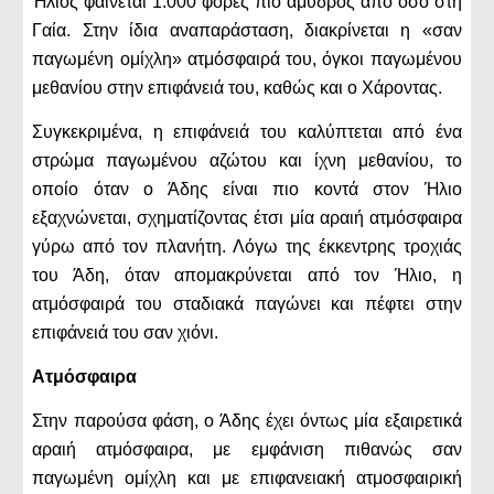
Ήλιος φαίνεται 1.000 φορές πιο αμυδρός από όσο στη
Γαία. Στην ίδια αναπαράσταση, διακρίνεται η «σαν
παγωμένη ομίχλη» ατμόσφαιρά του, όγκοι παγωμένου
μεθανίου στην επιφάνειά του, καθώς και ο Χάροντας.
Συγκεκριμένα, η επιφάνειά του καλύπτεται από ένα
στρώμα παγωμένου αζώτου και ίχνη μεθανίου, το
οποίο όταν ο Άδης είναι πιο κοντά στον Ήλιο
εξαχνώνεται, σχηματίζοντας έτσι μία αραιή ατμόσφαιρα
γύρω από τον πλανήτη. Λόγω της έκκεντρης τροχιάς
του Άδη, όταν απομακρύνεται από τον Ήλιο, η
ατμόσφαιρά του σταδιακά παγώνει και πέφτει στην
επιφάνειά του σαν χιόνι.
Ατμόσφαιρα
Στην παρούσα φάση, ο Άδης έχει όντως μία εξαιρετικά
αραιή ατμόσφαιρα, με εμφάνιση πιθανώς σαν
παγωμένη ομίχλη και με επιφανειακή ατμοσφαιρική