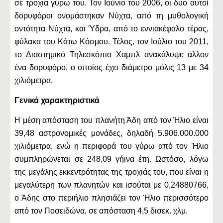
σε τροχιά γύρω του. Τον Ιούνιο του 2006, οι δυο αυτοί
δορυφόροι ονομάστηκαν Νύχτα, από τη μυθολογική
οντότητα Νύχτα, και Ύδρα, από το εννιακέφαλο τέρας,
φύλακα του Κάτω Κόσμου. Τέλος, τον Ιούλιο του 2011,
το Διαστημικό Τηλεσκόπιο Χαμπλ ανακάλυψε άλλον
ένα δορυφόρο, ο οποίος έχει διάμετρο μόλις 13 με 34
χιλιόμετρα.
Γενικά χαρακτηριστικά
Η μέση απόσταση του πλανήτη Άδη από τον Ήλιο είναι
39,48 αστρονομικές μονάδες, δηλαδή 5.906.000.000
χιλιόμετρα, ενώ η περιφορά του γύρω από τον Ήλιο
συμπληρώνεται σε 248,09 γήινα έτη. Ωστόσο, λόγω
της μεγάλης εκκεντρότητας της τροχιάς του, που είναι η
μεγαλύτερη των πλανητών και ισούται με 0,24880766,
ο Άδης στο περιήλιο πλησιάζει τον Ήλιο περισσότερο
από τον Ποσειδώνα, σε απόσταση 4,5 δισεκ. χλμ.