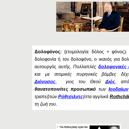
Δολοφόνος:
(ετυμολογία: δόλος + φόνος).
δολοφονία ή τον δολοφόνο, ο ικανός για δολ
αυτουργός αυτής.
Πολλαπλές
δολοφονικές 
και με ατομικές πυρηνικές βόμβες δ
Διόνυσος
, γιος του Θεού
Διός
, απ
θανατοποινίτες προσωπικό
των
Ιουδαίων
τραπεζιτών
Ρόθτσιλντς
(στα αγγλικά
Rothchil
τη ζωή του
.