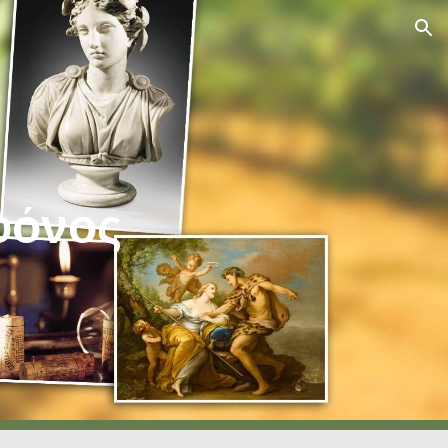
ion
φόνος