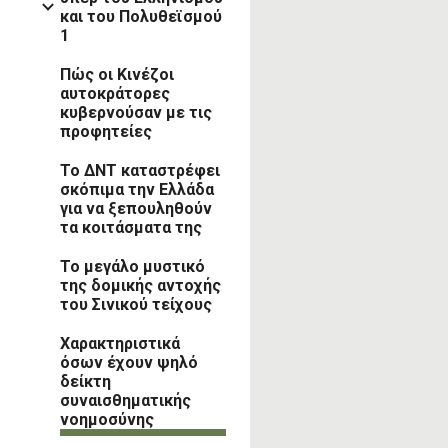
και του Πολυθεϊσμού
1
Πώς οι Κινέζοι
αυτοκράτορες
κυβερνούσαν με τις
προφητείες
Το ΔΝΤ καταστρέφει
σκόπιμα την Ελλάδα
για να ξεπουληθούν
τα κοιτάσματα της
Το μεγάλο μυστικό
της δομικής αντοχής
του Σινικού τείχους
Χαρακτηριστικά
όσων έχουν ψηλό
δείκτη
συναισθηματικής
νοημοσύνης