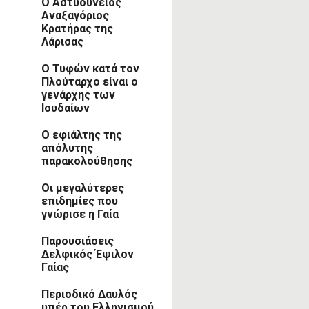
Ο Αστυούνειος
Αναξαγόριος
Κρατήρας της
Λάρισας
Ο Τυφών κατά τον
Πλούταρχο είναι ο
γενάρχης των
Ιουδαίων
Ο εφιάλτης της
απόλυτης
παρακολούθησης
Οι μεγαλύτερες
επιδημίες που
γνώρισε η Γαία
Παρουσιάσεις
Δελφικός Έψιλον
Γαίας
Περιοδικό Δαυλός
υπέρ του Ελληνισμού