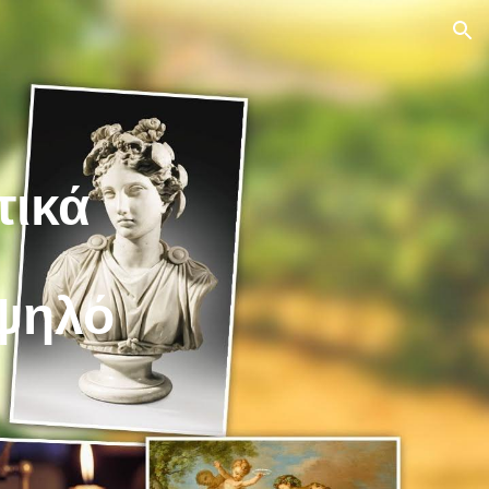
ion
τικά
ψηλό