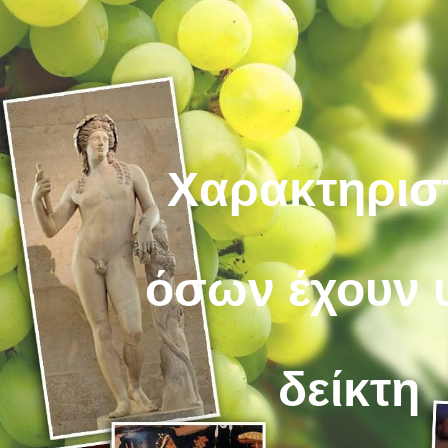
ip to main content
Skip to navigat
Χαρακτηρισ
όσων έχουν 
δείκτη