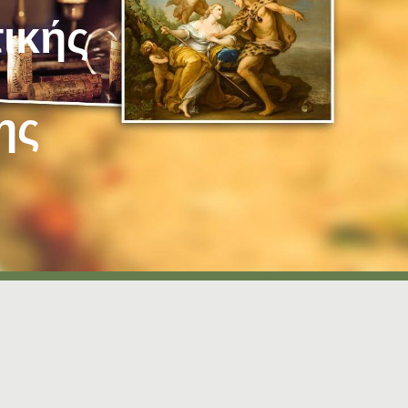
ικής
ης