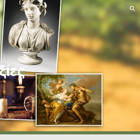
ion
ξίες