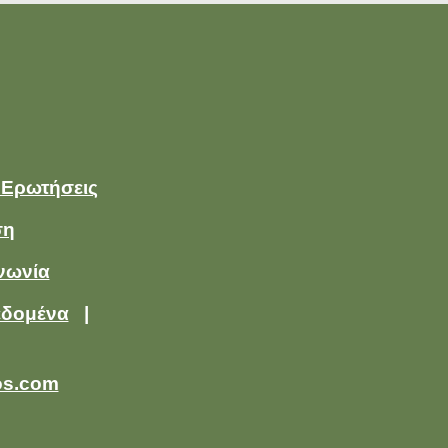
 Ερωτήσεις
ση
νωνία
εδομένα
|
os.com