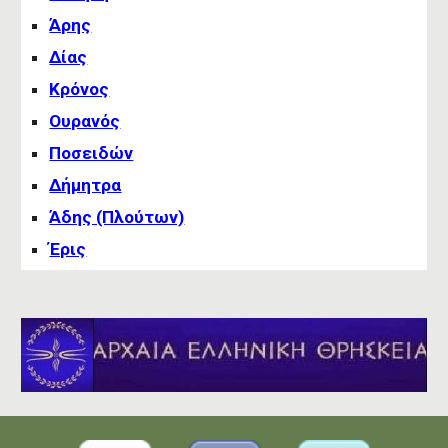
Άρης
Δίας
Κρόνος
Ουρανός
Ποσειδών
Δήμητρα
Άδης (Πλούτων)
Έρις