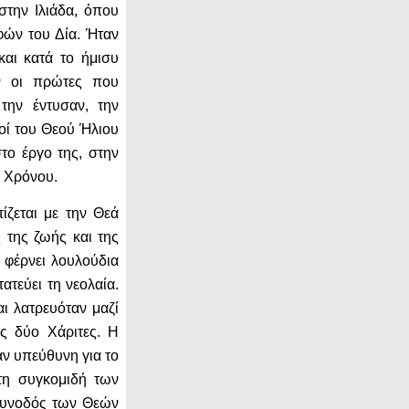
την Ιλιάδα, όπου
φών του Δία. Ήταν
και κατά το ήμισυ
ν οι πρώτες που
την έντυσαν, την
οί του Θεού Ήλιου
το έργο της, στην
υ Χρόνου.
ίζεται με την Θεά
 της ζωής και της
 φέρνει λουλούδια
ατεύει τη νεολαία.
ι λατρευόταν μαζί
ς δύο Χάριτες. Η
αν υπεύθυνη για το
τη συγκομιδή των
συνοδός των Θεών