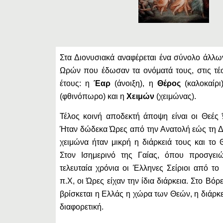
Στα Διονυσιακά αναφέρεται ένα σύνολο άλλ
Ωρών που έδωσαν τα ονόματά τους, στις τέ
έτους: η
Έαρ
(άνοιξη), η
Θέρος
(καλοκαίρι
(φθινόπωρο) και η
Χειμών
(χειμώνας).
Τέλος κοινή αποδεκτή άποψη είναι οι Θεές
Ήταν δώδεκα Ώρες από την Ανατολή εώς τη Δ
χειμώνα ήταν μικρή η διάρκειά τους και το 
Στον Ισημερινό της Γαίας, όπου προσγει
τελευταία χρόνια οι Έλληνες Σείριοι από το
π.Χ, οι Ώρες είχαν την ίδια διάρκεια. Στο Βόρ
βρίσκεται η Ελλάς η χώρα των Θεών, η διάρκ
διαφορετική.