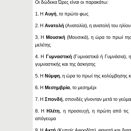
Οι δώδεκα Ώρες είναι οι παρακάτω:
1. Η
Αυγή
, το πρώτο φως
2. Η
Ανατολή
(Ανατολία), η ανατολή του ηλίου
3. Η
Μουσική
(Μουσικά), η ώρα το πρωί της
μελέτης
4. Η
Γυμναστική
(Γυμναστικά ή Γυμνάσια), 
γυμναστικής και της άσκησης
5. Η
Νύμφη
, η ώρα το πρωί της κολύμβησης κ
6. Η
Μεσημβρία
, το μεσημέρι
7. Η
Σπονδή
, σπονδές γίνονταν μετά το γεύμα
8. Η
Ηλέτη
, η προσευχή, η πρώτη από τις
απόγευμα
9. Η
Ακτή
(Κυπρίς Αφροδίτη), φαγητό και δια