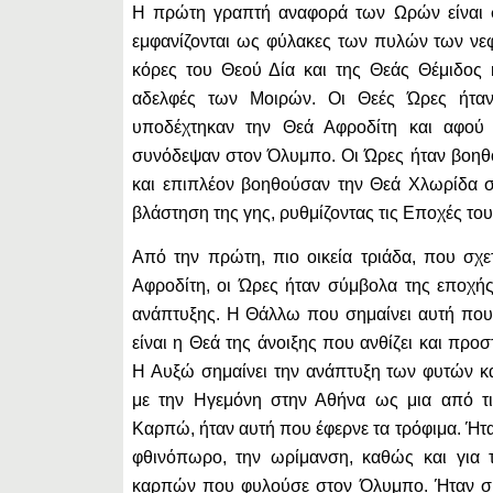
Η πρώτη γραπτή αναφορά των Ωρών είναι σ
εμφανίζονται ως φύλακες των πυλών των νε
κόρες του Θεού Δία και της Θεάς Θέμιδος 
αδελφές των Μοιρών. Οι Θεές Ώρες ήτα
υποδέχτηκαν την Θεά Αφροδίτη και αφού 
συνόδεψαν στον Όλυμπο. Οι Ώρες ήταν βοηθ
και επιπλέον βοηθούσαν την Θεά Χλωρίδα σ
βλάστηση της γης, ρυθμίζοντας τις Εποχές το
Από την πρώτη, πιο οικεία τριάδα, που σχετ
Αφροδίτη, οι Ώρες ήταν σύμβολα της εποχής
ανάπτυξης. Η Θάλλω που σημαίνει αυτή που
είναι η Θεά της άνοιξης που ανθίζει και προστ
Η Αυξώ σημαίνει την ανάπτυξη των φυτών κα
με την Ηγεμόνη στην Αθήνα ως μια από τι
Καρπώ, ήταν αυτή που έφερνε τα τρόφιμα. Ήτ
φθινόπωρο, την ωρίμανση, καθώς και για 
καρπών που φυλούσε στον Όλυμπο. Ήταν 