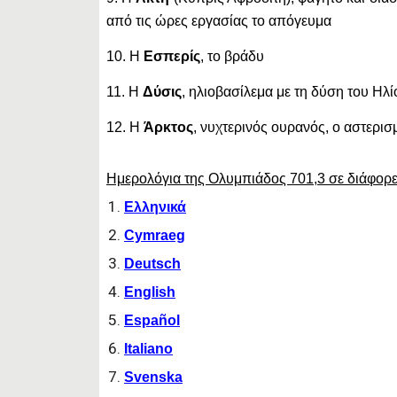
από τις ώρες εργασίας το απόγευμα
10. Η
Εσπερίς
, το βράδυ
11. Η
Δύσις
, ηλιοβασίλεμα με τη δύση του Ηλί
12. Η
Άρκτος
, νυχτερινός ουρανός, ο αστερισ
Ημερολόγια της Ολυμπιάδος 701,3 σε διάφορ
Ελληνικά
Cymraeg
Deutsch
English
Español
Italiano
Svenska