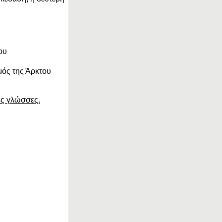
ου
μός της Άρκτου
ες γλώσσες.