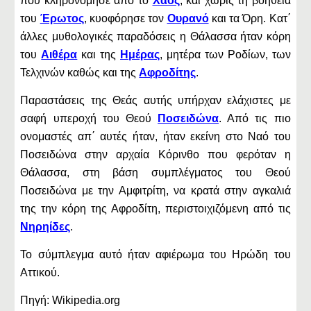
που κληρονόμησε από το
Χάος
, και χωρίς τη βοήθεια
του
Έρωτος
, κυοφόρησε τον
Ουρανό
και τα Όρη. Κατ΄
άλλες μυθολογικές παραδόσεις η Θάλασσα ήταν κόρη
του
Αιθέρα
και της
Ημέρας
, μητέρα των Ροδίων, των
Τελχινών καθώς και της
Αφροδίτης
.
Παραστάσεις της Θεάς αυτής υπήρχαν ελάχιστες με
σαφή υπεροχή του Θεού
Ποσειδώνα
. Από τις πιο
ονομαστές απ΄ αυτές ήταν, ήταν εκείνη στο Ναό του
Ποσειδώνα στην αρχαία Κόρινθο που φερόταν η
Θάλασσα, στη βάση συμπλέγματος του Θεού
Ποσειδώνα με την Αμφιτρίτη, να κρατά στην αγκαλιά
της την κόρη της Αφροδίτη, περιστοιχιζόμενη από τις
Νηρηίδες
.
Το σύμπλεγμα αυτό ήταν αφιέρωμα του Ηρώδη του
Αττικού.
Πηγή: Wikipedia.org