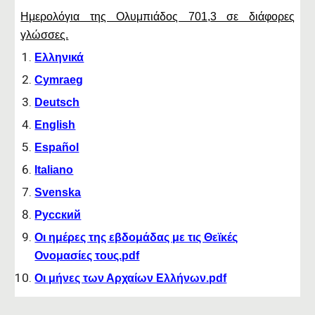
Ημερολόγια της Ολυμπιάδος 701,3 σε διάφορες
γλώσσες.
Ελληνικά
Cymraeg
Deutsch
English
Español
Italiano
Svenska
Русский
Οι ημέρες της εβδομάδας με τις Θεϊκές
Ονομασίες τους.pdf
Οι μήνες των Αρχαίων Ελλήνων.pdf