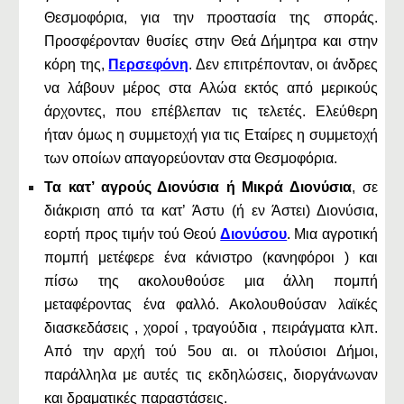
Θεσμοφόρια, για την προστασία της σποράς.
Προσφέρονταν θυσίες στην Θεά Δήμητρα και στην
κόρη της,
Περσεφόνη
. Δεν επιτρέπονταν, οι άνδρες
να λάβουν μέρος στα Αλώα εκτός από μερικούς
άρχοντες, που επέβλεπαν τις τελετές. Ελεύθερη
ήταν όμως η συμμετοχή για τις Εταίρες η συμμετοχή
των οποίων απαγορεύονταν στα Θεσμοφόρια.
Τα κατ’ αγρούς Διονύσια ή Μικρά Διονύσια
, σε
διάκριση από τα κατ’ Άστυ (ή εν Άστει) Διονύσια,
εορτή προς τιμήν τού Θεού
Διονύσου
. Μια αγροτική
πομπή μετέφερε ένα κάνιστρο (κανηφόροι ) και
πίσω της ακολουθούσε μια άλλη πομπή
μεταφέροντας ένα φαλλό. Ακολουθούσαν λαϊκές
διασκεδάσεις , χοροί , τραγούδια , πειράγματα κλπ.
Από την αρχή τού 5ου αι. οι πλούσιοι Δήμοι,
παράλληλα με αυτές τις εκδηλώσεις, διοργάνωναν
και δραματικές παραστάσεις.