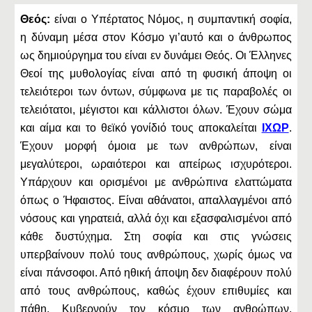
Θεός:
είναι ο Υπέρτατος Νόμος, η συμπαντική σοφία,
η δύναμη μέσα στον Κόσμο γι’αυτό και ο άνθρωπος
ως δημιούργημα του είναι εν δυνάμει Θεός. Οι Έλληνες
Θεοί της μυθολογίας είναι από τη φυσική άποψη οι
τελειότεροι των όντων, σύμφωνα με τις παραβολές οι
τελειότατοι, μέγιστοι και κάλλιστοι όλων. Έχουν σώμα
και αίμα και το θεϊκό γονίδιό τους αποκαλείται
ΙΧΩΡ
.
Έχουν μορφή όμοια με των ανθρώπων, είναι
μεγαλύτεροι, ωραιότεροι και απείρως ισχυρότεροι.
Υπάρχουν και ορισμένοι με ανθρώπινα ελαττώματα
όπως ο Ήφαιστος. Είναι αθάνατοι, απαλλαγμένοι από
νόσους και γηρατειά, αλλά όχι και εξασφαλισμένοι από
κάθε δυστύχημα. Στη σοφία και στις γνώσεις
υπερβαίνουν πολύ τους ανθρώπους, χωρίς όμως να
είναι πάνσοφοι. Από ηθική άποψη δεν διαφέρουν πολύ
από τους ανθρώπους, καθώς έχουν επιθυμίες και
πάθη. Κυβερνούν τον κόσμο των ανθρώπων,