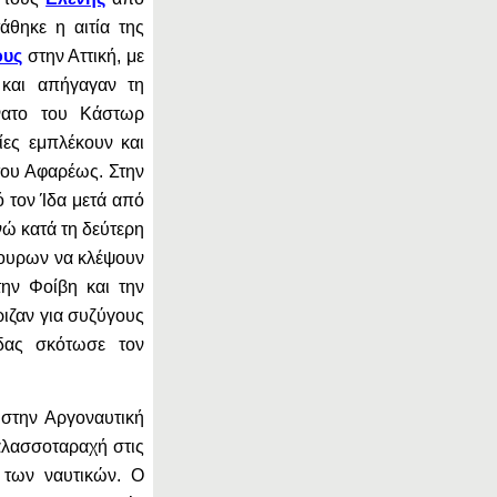
άθηκε η αιτία της
ους
στην Αττική, με
 και απήγαγαν τη
νατο του Κάστωρ
ίες εμπλέκουν και
 του Αφαρέως. Στην
ό τον Ίδα μετά από
νώ κατά τη δεύτερη
κουρων να κλέψουν
την Φοίβη και την
ριζαν για συζύγους
δας σκότωσε τον
στην Αργοναυτική
αλασσοταραχή στις
 των ναυτικών. Ο