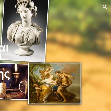
ion
αι
ης