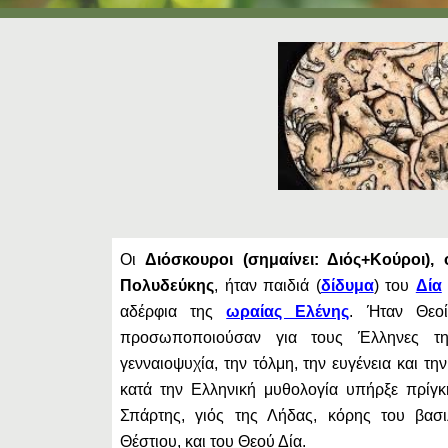
Οι
Διόσκουροι (σημαίνει: Διός+Κούροι)
Πολυδεύκης
, ήταν παιδιά (
δίδυμα
) του
Δία
αδέρφια της
ωραίας Ελένης
. Ήταν Θεο
προσωποποιούσαν για τους Έλληνες την
γενναιοψυχία, την τόλμη, την ευγένεια και τ
κατά την Ελληνική μυθολογία υπήρξε πρίγκ
Σπάρτης, γιός της Λήδας, κόρης του βασ
Θέστιου, και του Θεού Δία.