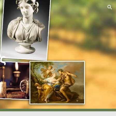
ion
ς