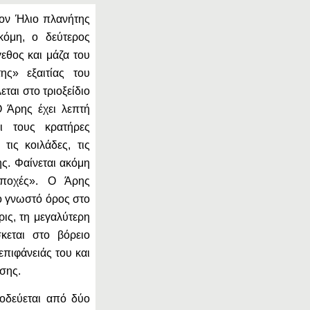
τον Ήλιο πλανήτης
κόμη, ο δεύτερος
γεθος και μάζα του
ης» εξαιτίας του
ται στο τριοξείδιο
O Άρης έχει λεπτή
ι τους κρατήρες
τις κοιλάδες, τις
ς. Φαίνεται ακόμη
εποχές». Ο Άρης
ο γνωστό όρος στο
ις, τη μεγαλύτερη
κεται στο βόρειο
επιφάνειάς του και
υσης.
οδεύεται από δύο