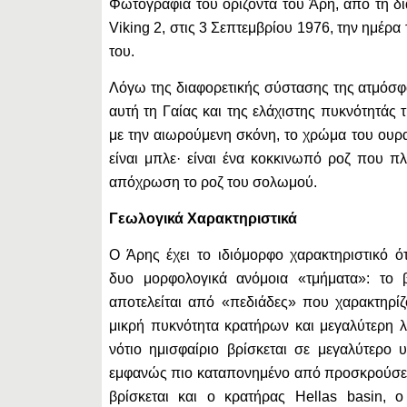
Φωτογραφία του ορίζοντα του Άρη, από τη δ
Viking 2, στις 3 Σεπτεμβρίου 1976, την ημέρ
του.
Λόγω της διαφορετικής σύστασης της ατμόσφ
αυτή τη Γαίας και της ελάχιστης πυκνότητάς
με την αιωρούμενη σκόνη, το χρώμα του ουρ
είναι μπλε· είναι ένα κοκκινωπό ροζ που π
απόχρωση το ροζ του σολωμού.
Γεωλογικά Χαρακτηριστικά
Ο Άρης έχει το ιδιόμορφο χαρακτηριστικό ότ
δυο μορφολογικά ανόμοια «τμήματα»: το β
αποτελείται από «πεδιάδες» που χαρακτηρίζ
μικρή πυκνότητα κρατήρων και μεγαλύτερη λ
νότιο ημισφαίριο βρίσκεται σε μεγαλύτερο υ
εμφανώς πιο καταπονημένο από προσκρούσε
βρίσκεται και ο κρατήρας Hellas basin, ο