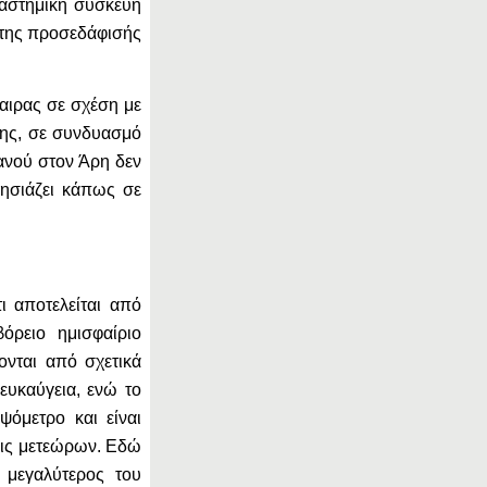
ιαστημική συσκευή
α της προσεδάφισής
αιρας σε σχέση με
 της, σε συνδυασμό
ανού στον Άρη δεν
λησιάζει κάπως σε
ι αποτελείται από
όρειο ημισφαίριο
ονται από σχετικά
ευκαύγεια, ενώ το
ψόμετρο και είναι
ις μετεώρων. Εδώ
 μεγαλύτερος του