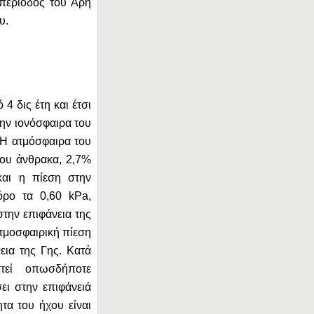
 περίοδος του Άρη
υ.
4 δις έτη και έτσι
την ιονόσφαιρα του
 Η ατμόσφαιρα του
του άνθρακα, 2,7%
και η πίεση στην
όρο τα 0,60 kPa,
στην επιφάνεια της
ατμοσφαιρική πίεση
εια της Γης. Κατά
στεί οπωσδήποτε
ει στην επιφάνειά
τα του ήχου είναι