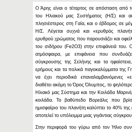
Ο Άρης είναι ο τέταρτος σε απόσταση από 
του Ηλιακού μας Συστήματος (Η/Σ) και α
πλησιέστερος στη Γαία, και ο έβδομος σε μέ
Η/Σ. Λέγεται συχνά και «ερυθρός πλανήτ
ερυθρού χρώματος που παρουσιάζει και οφείλε
του σιδήρου (Fe2O3) στην επιφάνειά του. 
ατμόσφαιρα, με επιφάνεια που συνδυάζε
σύγκρουσης της Σελήνης και τα ηφαίστεια, 
ερήμους και τα πολικά παγοκαλύμματα της Γη
να έχει περιοδικά επαναλαμβανόμενες «
διαθέτει ακόμη το Όρος Όλυμπος, το ψηλότερ
Ηλιακό μας Σύστημα και την Κοιλάδα Μαρινέρ
κοιλάδα. Το βαθύπεδο Βορεάλις που βρίσ
ημισφαίριο του πλανήτη καλύπτει το 40% της 
αποτελεί το υπόλειμμα μιας γιγάντιας σύγκρο
Στην περιφορά του γύρω από τον Ήλιο συν