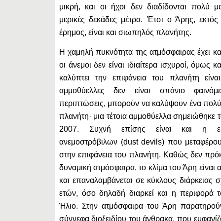
μικρή, και οι ήχοι δεν διαδίδονται πολύ 
μερικές δεκάδες μέτρα. Έτσι ο Άρης, εκτό
έρημος, είναι και σιωπηλός πλανήτης.
Η χαμηλή πυκνότητα της ατμόσφαιρας έχει κα
οι άνεμοι δεν είναι ιδιαίτερα ισχυροί, όμως
καλύπτει την επιφάνεια του πλανήτη είναι
αμμοθύελλες δεν είναι σπάνιο φαινόμ
περιπτώσεις, μπορούν να καλύψουν ένα πολύ
πλανήτη· μια τέτοια αμμοθύελλα σημειώθηκε τ
2007. Συχνή επίσης είναι και η ε
ανεμοστρόβιλων (dust devils) που μεταφέρ
στην επιφάνεια του πλανήτη. Καθώς δεν πρόκ
δυναμική ατμόσφαιρα, το κλίμα του Άρη είναι
και επαναλαμβάνεται σε κύκλους διάρκειας 
ετών, όσο δηλαδή διαρκεί και η περιφορά 
Ήλιο. Στην ατμόσφαιρα του Άρη παρατηρούν
σύννεφα διοξειδίου του άνθρακα, που εμφανίζ