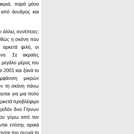
μακριά, παρά μόνο
ς από άνυδρος και
ι άλλες συνέπειες:
 καθώς η σκόνη που
 αρκετά ψιλή, οι
ενο. Σε ακραίες
 μεγάλο μέρος του
ο 2001 και ξανά το
μφάνιση μικρών
ουν τη σκόνη πάνω
ειται για μια πολύ
 αρκετά προβλέψιμο
σχεδόν δυο Γήινων
του γύρω από τον
ται επίσης αραιά
ονται πιο συχνά τη