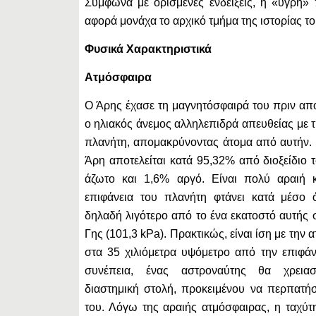
Σύμφωνα με ορισμένες ενδείξεις, η «υγρή»
αφορά μονάχα το αρχικό τμήμα της ιστορίας το
Φυσικά Χαρακτηριστικά
Ατμόσφαιρα
Ο Άρης έχασε τη μαγνητόσφαιρά του πριν από 
ο ηλιακός άνεμος αλληλεπιδρά απευθείας με 
πλανήτη, απομακρύνοντας άτομα από αυτήν.
Άρη αποτελείται κατά 95,32% από διοξείδιο 
άζωτο και 1,6% αργό. Είναι πολύ αραιή 
επιφάνεια του πλανήτη φτάνει κατά μέσο 
δηλαδή λιγότερο από το ένα εκατοστό αυτής 
Γης (101,3 kPa). Πρακτικώς, είναι ίση με την 
στα 35 χιλιόμετρα υψόμετρο από την επιφάν
συνέπεια, ένας αστροναύτης θα χρεια
διαστημική στολή, προκειμένου να περπατήσ
του. Λόγω της αραιής ατμόσφαιρας, η ταχύτη