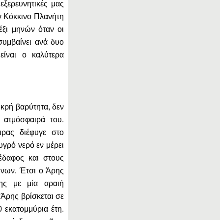
εξερευνητικές μας
ν Κόκκινο Πλανήτη
 έξι μηνών όταν οι
 συμβαίνει ανά δυο
είναι ο καλύτερα
ικρή βαρύτητα, δεν
 ατμόσφαιρά του.
ιρας διέφυγε στο
υγρό νερό εν μέρει
πέδαφος και στους
νων. Έτσι ο Άρης
της με μία αραιή
Άρης βρίσκεται σε
 εκατομμύρια έτη.