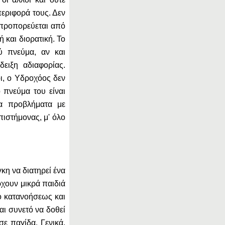
περιφορά τους. Δεν
ά προπορεύεται από
 και διορατική. Το
τύ πνεύμα, αν και
δειξη αδιαφορίας.
ι, ο Υδροχόος δεν
 πνεύμα του είναι
τα προβλήματα με
πιστήμονας, μ' όλο
κη να διατηρεί ένα
ρχουν μικρά παιδιά
μό κατανοήσεως και
αι συνετό να δοθεί
σε παγίδα. Γενικά,