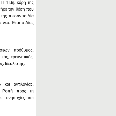
 Η Ήβη, κόρη της
πήρε την θέση που
α της πίεσαν το Δία
 νέο. Έτσι ο Δίας
έσεων, πρόθυμος.
κός, ερευνητικός.
. Ιδεαλιστής.
 και αντιλογίας.
υ. Ροπή προς τη
ει ανησυχίες και