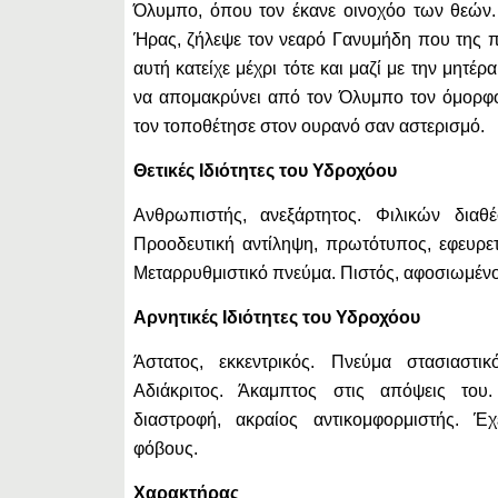
Όλυμπο, όπου τον έκανε οινοχόο των θεών.
Ήρας, ζήλεψε τον νεαρό Γανυμήδη που της 
αυτή κατείχε μέχρι τότε και μαζί με την μητέρ
να απομακρύνει από τον Όλυμπο τον όμορφο
τον τοποθέτησε στον ουρανό σαν αστερισμό.
Θετικές Ιδιότητες του Υδροχόου
Ανθρωπιστής, ανεξάρτητος. Φιλικών διαθ
Προοδευτική αντίληψη, πρωτότυπος, εφευρετι
Μεταρρυθμιστικό πνεύμα. Πιστός, αφοσιωμένος
Αρνητικές Ιδιότητες του Υδροχόου
Άστατος, εκκεντρικός. Πνεύμα στασιαστικό
Αδιάκριτος. Άκαμπτος στις απόψεις το
διαστροφή, ακραίος αντικομφορμιστής. Έχ
φόβους.
Χαρακτήρας