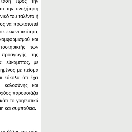
α τάση προς την
πό την αναζήτηση
νικό του ταλέντο ή
άθος να πρωτοτυπεί
σε εκκεντρικότητα,
ικομφορμισμού και
ποστηρικτής των
 προαγωγής της
αι εύκαμπτος, με
λημένος με πείσμα
ι εύκολα ότι έχει
α καλοσύνης και
χόος παρουσιάζει
άτι το γοητευτικά
μη και συμπάθεια.
οι άλλοι και ούτε