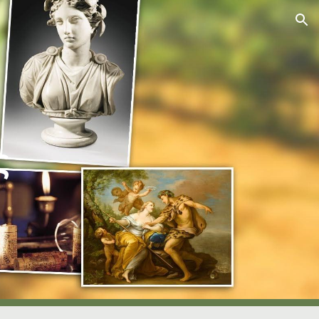
ion
ς