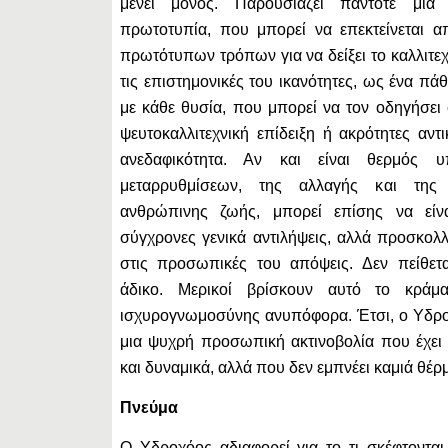
μένει μόνος. Παρουσιάζει πάντοτε μι
πρωτοτυπία, που μπορεί να επεκτείνεται α
πρωτότυπων τρόπων για να δείξει το καλλιτεχ
τις επιστημονικές του ικανότητες, ως ένα π
με κάθε θυσία, που μπορεί να τον οδηγήσει 
ψευτοκαλλιτεχνική επίδειξη ή ακρότητες αντ
ανεδαφικότητα. Αν και είναι θερμός υ
μεταρρυθμίσεων, της αλλαγής και της
ανθρώπινης ζωής, μπορεί επίσης να είν
σύγχρονες γενικά αντιλήψεις, αλλά προσκολ
στις προσωπικές του απόψεις. Δεν πείθετα
άδικο. Μερικοί βρίσκουν αυτό το κράμ
ισχυρογνωμοσύνης ανυπόφορα. Έτσι, ο Υδρο
μια ψυχρή προσωπική ακτινοβολία που έχει κ
και δυναμικά, αλλά που δεν εμπνέει καμιά θέρ
Πνεύμα
Ο Υδροχόος αδιαφορεί για το τι σκέφτονται 