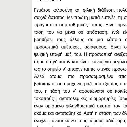
Γεμάτος καλοσύνη και φιλική διάθεση, πολ
συχνά άστατος. Με πρώτη ματιά εμπνέει τη σ
πραγματικά συμπαθητικός τύπος. Είναι όμω
τάση του να μένει σε απόσταση, ενώ εί
βοηθήσει τους άλλους σε μια κάποια στ
προσωπικά αμέτοχος, αδιάφορος. Είναι 
ψυχική επαφή μαζί του. Η προσωπική ανεξαρ
σημασία γι' αυτόν και είναι ικανός για μεγάλε
ως το σημείο ν' απαρνείται τις στενές προσω
Αλλά άτομα, πιο προσαρμοσμένα στις 
βρίσκονται σε αμηχανία μαζί του εξαιτίας α
του, η τάση του ν' αφοσιώνεται σε κοινές
"σκοπούς", αντιπολεμικές διαμαρτυρίες ίσ
έναν ορισμένο φιλανθρωπικό σκοπό, τον κά
ακόμα και αντιπαθητικό. Αυτή η στάση των ά
ενοχλεί, ανασηκώνει τους ώμους αδιάφορα,