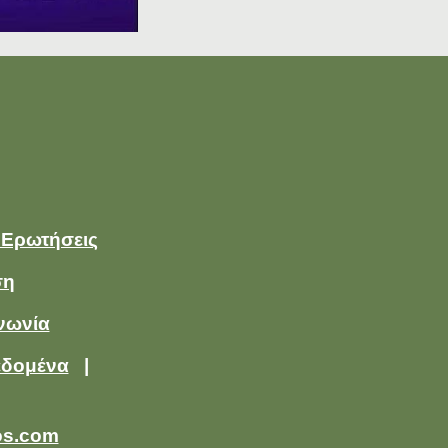
 Ερωτήσεις
ση
νωνία
εδομένα
|
os.com