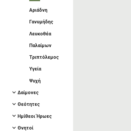
Αριάδνη
Γανυμήδης
Λευκοθέα
Παλαίμων
Τριπτόλεμος
Υγεία
Ψυχή
Δαίμονες
Θεότητες
Ημίθεοι Ήρωες
Θνητοί