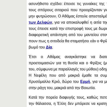
ασυνήθιστο σχέδιο: έπεισε τις γυναίκες τη
τους σπόρους σιταριού που προορίζονταν γ
μην φυτρώσουν. Ο Αθάμας έστειλε απεσταλμ
των Δελφών
, για να αποκαλυφθεί η αιτία τη
τους έπεισε κατά την επιστροφή τους με δω
διαφορετική απάντηση από του μαντείου στο
πουν πως η σιτοδεία θα σταματήσει εάν ο Φρί
βωμό του
Δία
.
Έτσι ο Αθάμας αναγκάστηκε να διατά
προετοιμασιών για τη θυσία και ο Φρίξος (μ
του, σύμφωνα με παραλλαγές του μύθου) οδη
Η Νεφέλη που από μακριά έμαθε τα συμβ
Χρυσόμαλλο Κριό, δώρο του
Ερμή
, για να 
στην ράχη του, μακριά από την Βοιωτία.
Κατά την πορεία διαφυγής τους, καθώς πε
την θάλασσα, η Έλλη δεν μπόρεσε να κρατη