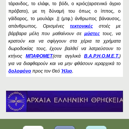
τάρανδος, το ελάφι, το βόδι, ο κριός(αρσενικό άγριο
πρόβατο), με τη δύναμή του όπως ο ίππος, ο
γάϊδαρος, το μουλάρι .|| (μτφ.) άνθρωπος βάναυσος,
απάνθρωπος.
Ορισμένες
τεκτονικές
στοές με
βάρβαρα μέλη που μαθαίνουν σε
μύστες
τους, να
κρατούν και να σφίγγουν στα χέρια τα χρήματα
δωροδοκίας τους, έχουν βαλθεί να λατρεύσουν το
κτήνος
ΜΠΑΦΟΜΕΤ
(στα αγγλικά
B.A.P.H.O.M.E.T.
)
για να διαφθαρούν και να μην φθάσουν ιεραρχικά το
δολοφόνο
προς τον Θεό
Ήλιο
.