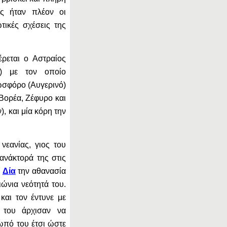
ες ήταν πλέον οι
ικές σχέσεις της
ρεται ο Αστραίος
) με τον οποίο
ωσφόρο (Αυγερινό)
Βορέα, Ζέφυρο και
 και μία κόρη την
νεανίας, γιος του
ανάκτορά της στις
ό
Δία
την αθανασία
ιώνια νεότητά του.
και τον έντυνε με
 του άρχισαν να
ωπό του έτσι ώστε