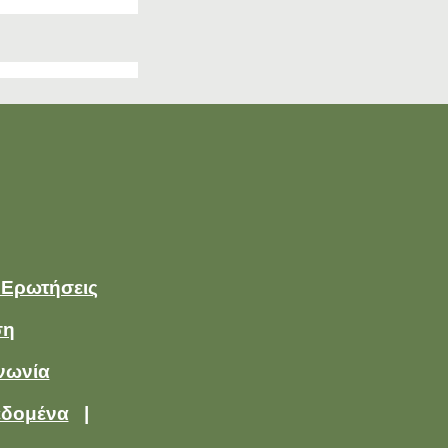
 Ερωτήσεις
ση
νωνία
εδομένα
|