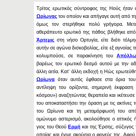
Τρίτος ερωτικός σύντροφος της Ηούς ήταν 
Ωρίωνας
τον οποίον και απήγαγε αυτή από τ
όμως τον στερήθηκε πολύ γρήγορα. Μετα
αθεράπευτο ερωτικό της πάθος βλήθηκε από
Άρτεμις
στη νήσο Ορτυγία, είτε διότι τόλμ
αυτήν σε αγώνα δισκοβολίας, είτε εξ αγνοίας 
κολυμπούσε, σε παρακίνηση του
Απόλλω
βαρέως τον ερωτικό δεσμό αυτού με την αδε
άλλη αιτία. Κατ' άλλη εκδοχή η Ηώς ερωτεύθ
Ωρίωνα
όταν αυτός έφθασε στα όρια του
αντίληψη του ορίζοντα, σημερινή έκφραση
κόσμου») αναζητώντας θεραπεία και ικέτευσε
του αποκαταστήσει την όραση με τις ακτίνες 
του Ωρίωνα και τη μεταμόρφωσή του απ
ομώνυμο αστερισμό, ακολούθησε ο αττικός 
γιος του Θεού
Ερμή
και της Έρσης, σύζυγος 
οποίας και έγινε ακούσια ο φονεύς της. Αφού