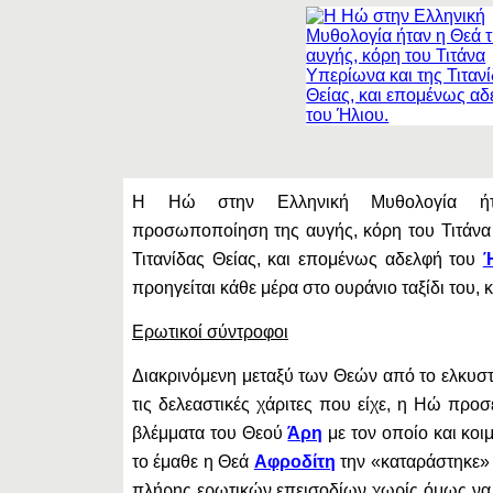
Η Ηώ στην Ελληνική Μυθολογία ήτ
προσωποποίηση της αυγής, κόρη του Τιτάνα
Τιτανίδας Θείας, και επομένως αδελφή του
προηγείται κάθε μέρα στο ουράνιο ταξίδι του, 
Ερωτικοί σύντροφοι
Διακρινόμενη μεταξύ των Θεών από το ελκυστ
τις δελεαστικές χάριτες που είχε, η Ηώ προ
βλέμματα του Θεού
Άρη
με τον οποίο και κοι
το έμαθε η Θεά
Αφροδίτη
την «καταράστηκε» ο
πλήρης ερωτικών επεισοδίων χωρίς όμως να 