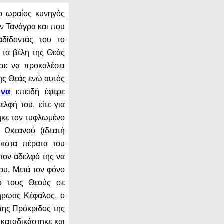
ο ωραίος κυνηγός
ην Τανάγρα και που
δίδοντάς του το
 τα βέλη της Θεάς
ησε να προκαλέσει
της Θεάς ενώ αυτός
να
επειδή έφερε
λφή του, είτε για
ηκε τον τυφλωμένο
 Ωκεανού (ιδεατή
 «στα πέρατα του
 τον αδελφό της να
του. Μετά τον φόνο
ό τους Θεούς σε
ήρωας Κέφαλος, ο
της Πρόκριδος της
 καταδικάστηκε και