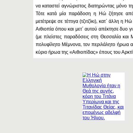
να καταστεί αγνώριστος διατηρώντας μόνο τη
Τότε κατά μία παράδοση η Ηώ ζήτησε από
μετέτρεψε σε τέττιγα (τζιτζίκι), κατ΄ άλλη η 
Αιθιοπία όπου και μετ΄ αυτού απέκτησε δυο 
(με πλείστες παραδόσεις στη Θεσσαλία και Μ
πολυφίλητο Μέμνονα, τον περιλάλητο ήρωα 
κύριο ήρωα της «Αιθιοπίδας» έπους του Αρκτί