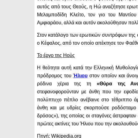
αυτός από τους Θεούς, η Ηώ αναζήτησε ερωτ
Μελαμποδίδη Κλείτο, τον γιο του Μαντίου
Αμφιαράου, αλλά και αυτόν ακολούθησαν πολλ
Στον κατάλογο των ερωτικών συντρόφων της σ
ο Κέφαλος, από τον οποίο απέκτησε τον Φαέθ
Το έργο της Ηούς
Η θεότητα αυτή κατά την Ελληνική Μυθολογί
πρόδρομος του
Ήλιου
στον οποίον και άνοιγ
ρόδινα χέρια της τη
«Θύρα της Ανα
στεφανοφορούνταν με άνθη που την εφοδία
πολύπτυχο πέπλο ανέβαινε στο τέθριππο άρ
άνθη και με υδρίες σκορπούσε ροδόσταμο
δρόσος»), της οποίας οι σταγόνες άστραφταν 
πρώτες ακτίνες του Ήλιου που την ακολουθού
Πηγή: Wikipedia.org