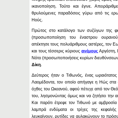
ικανοποίηση. Τούτο και έγινε. Απειράριθμ
θρυλούμενες παραδόσεις γύρω από τις ερωτ
Ηούς.
Πρώτος στο κατάλογο των συζύγων της φέ
(προσωποποίηση του έναστρου ουρανού
απέκτησε τους πολυάριθμους αστέρες, τον Ε
και τους τέσσερις κύριους
ανέμους
Αργέστη, 
Νότο (προσωποποιήσεις κυρίων διευθύνσεων),
Δίκη
.
Δεύτερος ήταν ο Τιθωνός, ένας ωραιότατος 
Λαομέδοντα, τον οποίο απήγαγε η Ηώς στα 
όχθες του Ωκεανού, αφού πέτυχε από τον Θε
του, λησμονώντας όμως και να ζητήσει την α
Και παρότι έτρεφε τον Τιθωνό με αμβροσία 
λαμπρά ενδύματα οι τρίχες της κεφαλής
λευκαίνουν, ρυτίδες να αυλακώνουν το πρόσ