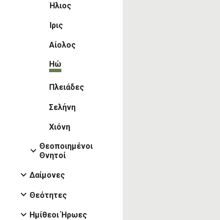
Ήλιος
Ίρις
Αίολος
Ηώ
Πλειάδες
Σελήνη
Χιόνη
Θεοποιημένοι
Θνητοί
Δαίμονες
Θεότητες
Ημίθεοι Ήρωες