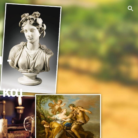
ion
 -
 και