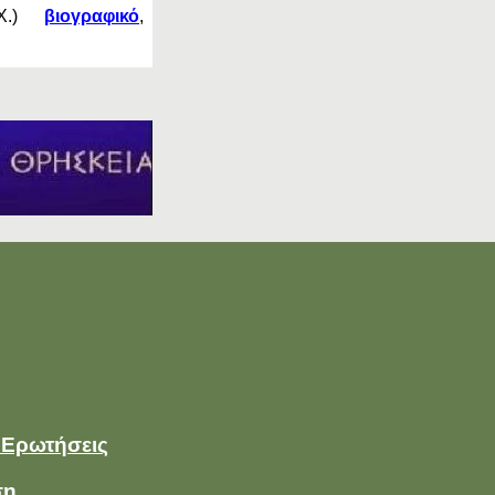
. Χ.)
βιογραφικό
,
 Ερωτήσεις
ση