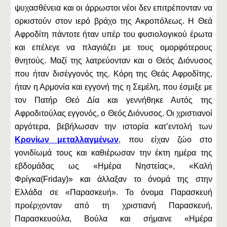
ψυχασθένεια και οι άρρωστοι νέοι δεν επιτρέπονταν να
ορκιστούν στον ιερό βράχο της Ακροπόλεως. Η Θεά
Αφροδίτη πάντοτε ήταν υπέρ του φυσιολογικού έρωτα
και επέλεγε να πλαγιάζει με τους ομορφότερους
θνητούς. Μαζί της λατρεύονταν και ο Θεός Διόνυσος
που ήταν δισέγγονός της. Κόρη της Θεάς Αφροδίτης,
ήταν η Αρμονία και εγγονή της η Σεμέλη, που έσμιξε με
τον Πατήρ Θεό Δία και γεννήθηκε Αυτός της
Αφροδιτούλας εγγονός, ο Θεός Διόνυσος. Οι χριστιανοί
αργότερα, βεβήλωσαν την ιστορία κατ’εντολή των
Κρονίων μεταλλαγμένων
, που είχαν ζώο στο
γονιδίωμά τους και καθιέρωσαν την έκτη ημέρα της
εβδομάδας ως «Ημέρα Νηστείας», «Καλή
Φρίγκα(Friday)» και άλλαξαν το όνομά της στην
Ελλάδα σε «Παρασκευή». Το όνομα Παρασκευή
προέρχονταν από τη χριστιανή Παρασκευή,
Παρασκευούλα, Βούλα και σήμαινε «Ημέρα