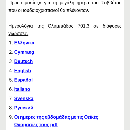
Προετοιμασίας» για τη μεγάλη ημέρα του Σαββάτου
που οι ιουδαιοχριστιανοί θα πλένονταν.
Ημερολόγια της Ολυμπιάδος 701,3 σε διάφορες
γλώσσες.
Ελληνικά
Cymraeg
Deutsch
English
Español
Italiano
Svenska
Русский
Οι ημέρες της εβδομάδας με τις Θεϊκές
Ονομασίες τους.pdf