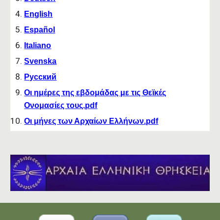
English
Español
Italiano
Svenska
Русский
Οι ημέρες της εβδομάδας με τις Θεϊκές
Ονομασίες τους.pdf
Οι μήνες των Αρχαίων Ελλήνων.pdf