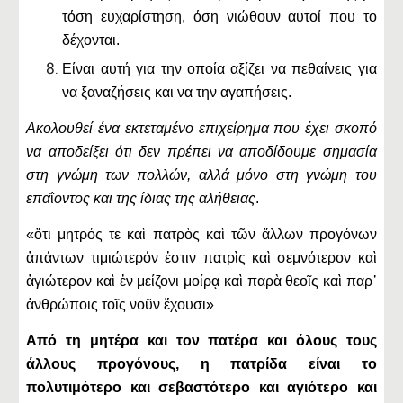
τόση ευχαρίστηση, όση νιώθουν αυτοί που το
δέχονται.
Είναι αυτή για την οποία αξίζει να πεθαίνεις για
να ξαναζήσεις και να την αγαπήσεις.
Ακολουθεί ένα εκτεταμένο επιχείρημα που έχει σκοπό
να αποδείξει ότι δεν πρέπει να αποδίδουμε σημασία
στη γνώμη των πολλών, αλλά μόνο στη γνώμη του
επα
ΐ
οντος και της ίδιας της αλήθειας
.
«ὅτι μητρός τε καὶ πατρὸς καὶ τῶν ἄλλων προγόνων
ἁπάντων τιμιώτερόν ἐστιν πατρὶς καὶ σεμνότερον καὶ
ἁγιώτερον καὶ ἐν μείζονι μοίρᾳ καὶ παρὰ θεοῖς καὶ παρ᾽
ἀνθρώποις τοῖς νοῦν ἔχουσι»
Από τη μητέρα και τον πατέρα και όλους τους
άλλους προγόνους, η πατρίδα είναι το
πολυτιμότερο και σεβαστότερο και αγιότερο και