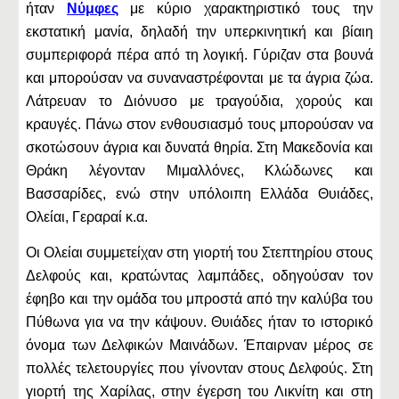
ήταν
Nύμφες
με κύριο χαρακτηριστικό τους την
εκστατική μανία, δηλαδή την υπερκινητική και βίαιη
συμπεριφορά πέρα από τη λογική. Γύριζαν στα βουνά
και μπορούσαν να συναναστρέφονται με τα άγρια ζώα.
Λάτρευαν το Διόνυσο με τραγούδια, χορούς και
κραυγές. Πάνω στον ενθουσιασμό τους μπορούσαν να
σκοτώσουν άγρια και δυνατά θηρία. Στη Μακεδονία και
Θράκη λέγονταν Μιμαλλόνες, Κλώδωνες και
Βασσαρίδες, ενώ στην υπόλοιπη Ελλάδα Θυιάδες,
Ολείαι, Γεραραί κ.α.
Οι Ολείαι συμμετείχαν στη γιορτή του Στεπτηρίου στους
Δελφούς και, κρατώντας λαμπάδες, οδηγούσαν τον
έφηβο και την ομάδα του μπροστά από την καλύβα του
Πύθωνα για να την κάψουν. Θυιάδες ήταν το ιστορικό
όνομα των Δελφικών Μαινάδων. Έπαιρναν μέρος σε
πολλές τελετουργίες που γίνονταν στους Δελφούς. Στη
γιορτή της Χαρίλας, στην έγερση του Λικνίτη και στη