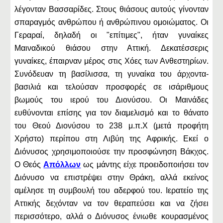
λέγονταν Βασσαρίδες. Στους θιάσους αυτούς γίνονταν
σπαραγμός ανθρώπου ή ανθρώπινου ομοιώματος. Οι
Γεραραί, δηλαδή οι "επίτιμες", ήταν γυναίκες
Μαιναδικού θιάσου στην Αττική. Δεκατέσσερις
γυναίκες, έπαιρναν μέρος στις Χόες των Ανθεστηρίων.
Συνόδευαν τη βασίλισσα, τη γυναίκα του άρχοντα-
βασιλιά και τελούσαν προσφορές σε ισάριθμους
βωμούς του ιερού του Διονύσου. Οι Μαινάδες
ευθύνονται επίσης για τον διαμελισμό και το θάνατο
του Θεού Διονύσου το 238 μ.π.Χ (μετά προφήτη
Χρήστο) περίπου στη Λιβύη της Αφρικής. Εκεί ο
Διόνυσος χρησιμοποιούσε την προσφώνηση Βάκχος.
Ο Θεός
Απόλλων
ως μάντης είχε προειδοποιήσει τον
Διόνυσο να επιστρέψει στην Θράκη, αλλά εκείνος
αμέλησε τη συμβουλή του αδερφού του. Ιερατείο της
Αττικής δεχόνταν να τον θεραπεύσει και να ζήσει
περισσότερο, αλλά ο Διόνυσος ένιωθε κουρασμένος