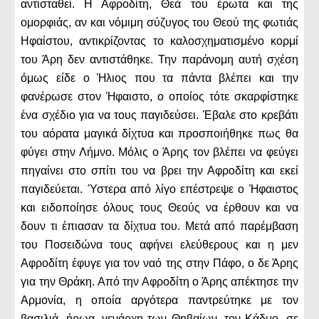
αντισταθεί. Η Αφροδίτη, Θεά του έρωτα και της
ομορφιάς, αν και νόμιμη σύζυγος του Θεού της φωτιάς
Ηφαίστου, αντικρίζοντας το καλοσχηματισμένο κορμί
του Άρη δεν αντιστάθηκε. Την παράνομη αυτή σχέση
όμως είδε ο Ήλιος που τα πάντα βλέπει και την
φανέρωσε στον Ήφαιστο, ο οποίος τότε σκαρφίστηκε
ένα σχέδιο για να τους παγιδεύσει. Έβαλε στο κρεβάτι
του αόρατα μαγικά δίχτυα και προσποιήθηκε πως θα
φύγει στην Λήμνο. Μόλις ο Άρης τον βλέπει να φεύγει
πηγαίνει στο σπίτι του να βρει την Αφροδίτη και εκεί
παγιδεύεται. Ύστερα από λίγο επέστρεψε ο Ήφαιστος
και ειδοποίησε όλους τους Θεούς να έρθουν και να
δουν τι έπιασαν τα δίχτυα του. Μετά από παρέμβαση
του Ποσειδώνα τους αφήνει ελεύθερους και η μεν
Αφροδίτη έφυγε για τον ναό της στην Πάφο, ο δε Άρης
για την Θράκη. Από την Αφροδίτη ο Άρης απέκτησε την
Αρμονία, η οποία αργότερα παντρεύτηκε με τον
βασιλιά, ήρωα, γενάρχη των Θηβαίων, τον Κάδμο, σε