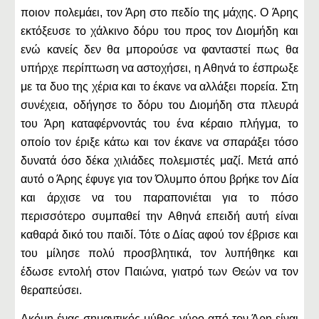
ποιον πολεμάει, τον Άρη στο πεδίο της μάχης. Ο Άρης
εκτόξευσε το χάλκινο δόρυ του προς τον Διομήδη και
ενώ κανείς δεν θα μπορούσε να φανταστεί πως θα
υπήρχε περίπτωση να αστοχήσει, η Αθηνά το έσπρωξε
με τα δυο της χέρια και το έκανε να αλλάξει πορεία. Στη
συνέχεια, οδήγησε το δόρυ του Διομήδη στα πλευρά
του Άρη καταφέρνοντάς του ένα κέραιο πλήγμα, το
οποίο τον έριξε κάτω και τον έκανε να σπαράξει τόσο
δυνατά όσο δέκα χιλιάδες πολεμιστές μαζί. Μετά από
αυτό ο Άρης έφυγε για τον Όλυμπο όπου βρήκε τον Δία
και άρχισε να του παραπονιέται για το πόσο
περισσότερο συμπαθεί την Αθηνά επειδή αυτή είναι
καθαρά δικό του παιδί. Τότε ο Δίας αφού τον έβρισε και
του μίλησε πολύ προσβλητικά, τον λυπήθηκε και
έδωσε εντολή στον Παιώνα, γιατρό των Θεών να τον
θεραπεύσει.
Ακόμη ένας σημαντικός μύθος γύρο από τον Άρη είναι