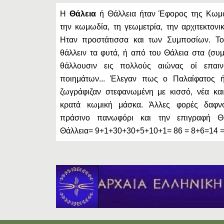
Η
Θάλεια
ή Θάλλεια ήταν Έφορος της Κωμ
την κωμωδία, τη γεωμετρία, την αρχιτεκτονι
Ηταν προστάτισσα και των Συμποσίων. Τ
θάλλειν τα φυτά, ή από του Θάλεια στα (συμ
θάλλουσιν εις πολλούς αιώνας οί επαιν
ποιημάτων... Έλεγαν πως ο Παλαίφατος ή
ζωγράφιζαν στεφανωμένη με κισσό, νέα και
κρατά κωμική μάσκα. Άλλες φορές δαφν
πράσινο πανωφόρι και την επιγραφή Θ
Θάλλεια= 9+1+30+30+5+10+1= 86 = 8+6=14 