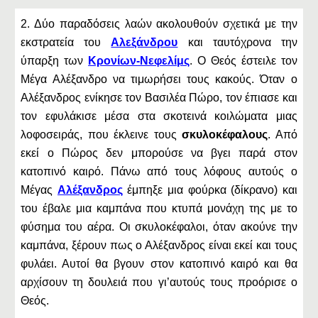
2. Δύο παραδόσεις λαών ακολουθούν σχετικά με την
εκστρατεία του
Αλεξάνδρου
και ταυτόχρονα την
ύπαρξη των
Κρονίων-Νεφελίμς
. Ο Θεός έστειλε τον
Μέγα Αλέξανδρο να τιμωρήσει τους κακούς. Όταν ο
Αλέξανδρος ενίκησε τον Βασιλέα Πώρο, τον έπιασε και
τον εφυλάκισε μέσα στα σκοτεινά κοιλώματα μιας
λοφοσειράς, που έκλεινε τους
σκυλοκέφαλους
. Από
εκεί ο Πώρος δεν μπορούσε να βγει παρά στον
κατοπινό καιρό. Πάνω από τους λόφους αυτούς ο
Μέγας
Αλέξανδρος
έμπηξε μια φούρκα (δίκρανο) και
του έβαλε μια καμπάνα που κτυπά μονάχη της με το
φύσημα του αέρα. Οι σκυλοκέφαλοι, όταν ακούνε την
καμπάνα, ξέρουν πως ο Αλέξανδρος είναι εκεί και τους
φυλάει. Αυτοί θα βγουν στον κατοπινό καιρό και θα
αρχίσουν τη δουλειά που γι’αυτούς τους προόρισε ο
Θεός.