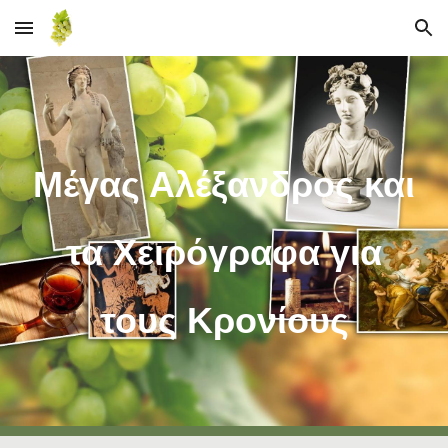
Skip to main content
Skip to navigation
Μέγας Αλέξανδρος και
τα Χειρόγραφα για
τους Κρονίους