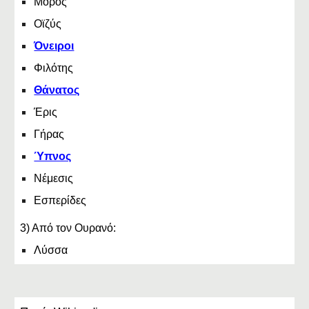
Μόρος
Οϊζύς
Όνειροι
Φιλότης
Θάνατος
Έρις
Γήρας
Ύπνος
Νέμεσις
Εσπερίδες
3) Από τον Ουρανό:
Λύσσα