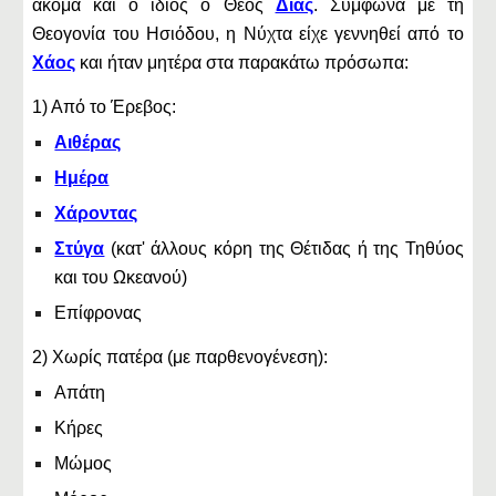
ακόμα και ο ίδιος ο Θεός
Δίας
. Σύμφωνα με τη
Θεογονία του Ησιόδου, η Νύχτα είχε γεννηθεί από το
Χάος
και ήταν μητέρα στα παρακάτω πρόσωπα:
1) Από το Έρεβος:
Αιθέρας
Ημέρα
Χάροντας
Στύγα
(κατ' άλλους κόρη της Θέτιδας ή της Τηθύος
και του Ωκεανού)
Επίφρονας
2) Χωρίς πατέρα (με παρθενογένεση):
Απάτη
Κήρες
Μώμος