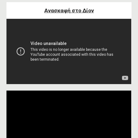
Ανασκαφή στο Δίον