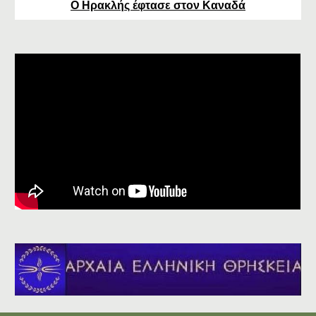
Ο Ηρακλής έφτασε στον Καναδά