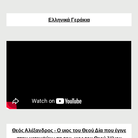
Ελληνικά Γεράκια
Θεός Αλέξανδρος - Ο υιος του Θεού Δία που έγινε