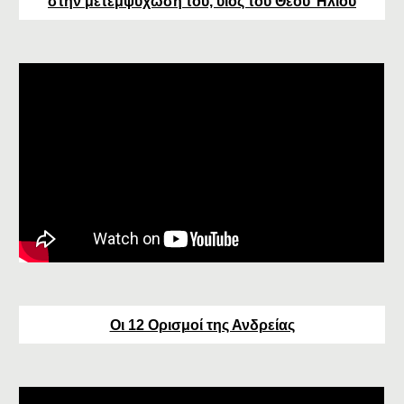
στην μετεμψύχωση του, υιος του Θεού Ήλιου
Οι 12 Ορισμοί της Ανδρείας