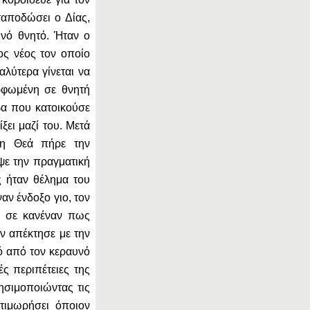
ταποδώσει ο Δίας,
ινό θνητό. Ήταν ο
ος νέος τον οποίο
λύτερα γίνεται να
ορφωμένη σε θνητή
α που κατοικούσε
ξει μαζί του. Μετά
 η Θεά πήρε την
ψε την πραγματική
ς ήταν θέλημα του
αν ένδοξο γιο, τον
ι σε κανέναν πως
ον απέκτησε με την
ό από τον κεραυνό
ές περιπέτειες της
ησιμοποιώντας τις
τιμωρήσει όποιον