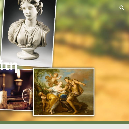
ion
ίτη