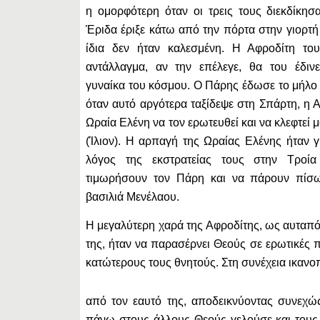
η ομορφότερη όταν οι τρεις τους διεκδίκη
Έριδα έριξε κάτω από την πόρτα στην γιορτή
ίδια δεν ήταν καλεσμένη. Η Αφροδίτη τ
αντάλλαγμα, αν την επέλεγε, θα του έδιν
γυναίκα του κόσμου. Ο Πάρης έδωσε το μήλο 
όταν αυτό αργότερα ταξίδεψε στη Σπάρτη, η 
Ωραία Ελένη να τον ερωτευθεί και να κλεφτεί μ
(Ίλιον). Η αρπαγή της Ωραίας Ελένης ήταν γ
λόγος της εκστρατείας τους στην Τροία
τιμωρήσουν τον Πάρη και να πάρουν πίσ
βασιλιά Μενέλαου.
Η μεγαλύτερη χαρά της Αφροδίτης, ως αυταπό
της, ήταν να παρασέρνει Θεούς σε ερωτικές π
κατώτερους τους θνητούς. Στη συνέχεια ικανο
από τον εαυτό της, αποδεικνύοντας συνεχώ
πάνω στους άλλους Θεούς γελούσε και τους 