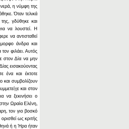
 νερά, η νύμφη της
άθηκε. Όταν τελικά
της, γδύθηκε και
για να λουστεί. Η
ρε να αντισταθεί
όμορφο άνδρα και
 τον φιλάει. Αυτός
ε στον Δία να μην
 Δίας εισακούοντας
ε ένα και έκτοτε
πο και συμβολίζουν
υμμετείχε και στον
α να ξεκινήσει ο
στην Ωραία Ελένη,
άρη, τον γιο βοσκό
 ορισθεί ως κριτής
Αθηνά ή η Ήρα ήταν