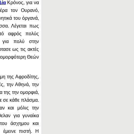
Δία
Κρόνος, για να
τέρα τον Ουρανό,
νητικά του όργανά,
σσα. Λέγεται πως
τό αφρός πολύς
ε για πολύ στην
τασε ως τις ακτές
η ομορφότερη Θεών
μη της Αφροδίτης,
ές, την Αθηνά, την
α της την ομορφιά,
εε σε κάθε πλάσμα.
αν και μόλις την
ελαν για γυναίκα
 του άσχημου και
 έμεινε πιστή. Η