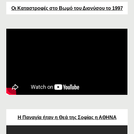
Οι Καταστροφές στο Βωμό του Διονύσου το 1997
Η Παναγία ήταν η Θεά της Σοφίας η ΑΘΗΝΑ