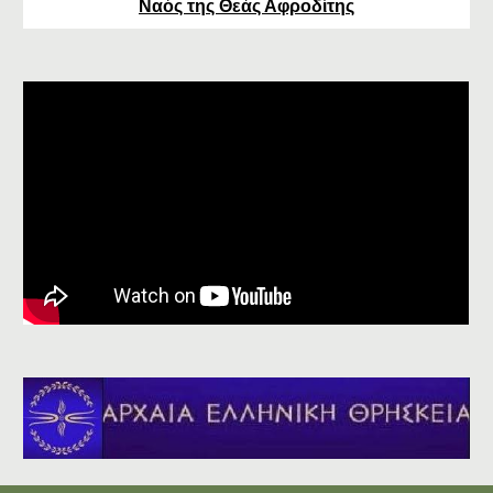
Ναός της Θεάς Αφροδίτης