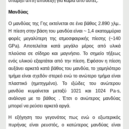
υπάρξει απτή απόδειξη για καμία από αυτές.
Μανδύας
Ο μανδύας της Γης εκτείνεται σε ένα βάθος 2.890 χλμ..
Η πίεση στην βάση του μανδύα είναι ~ 1,4 εκατομμύρια
φορές μεγαλύτερη της ατμοσφαιρικής πίεσης (~140
GPa). Αποτελείται κατά μεγάλο μέρος από υλικά
πλούσια σε σίδηρο και μαγνήσιο. Το σημείο τήξεως
ενός υλικού εξαρτάται από την πίεση. Εφόσον η πίεση
αυξάνει αρκετά κατά βάθος του μανδύα, το χαμηλότερο
τμήμα είναι σχεδόν στερεό ενώ το ανώτερο τμήμα είναι
πλαστικό (ημιτηγμένο). Το ιξώδες του ανώτερου
μανδύα κυμαίνεται μεταξύ 1021 και 1024 Pa·s,
ανάλογα με το βάθος . Έτσι ο ανώτερος μανδύας
μπορεί να ρεύσει αρκετά αργά.
Η εξήγηση του γεγονότος πως ενώ ο εξωτερικός
πυρήνας είναι ρευστός, ο κατώτερος μανδύας είναι