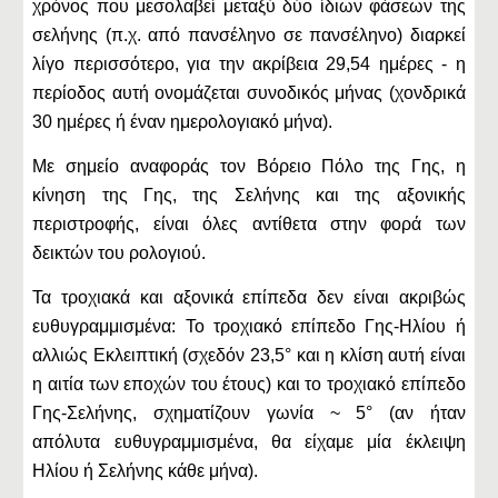
χρόνος που μεσολαβεί μεταξύ δύο ίδιων φάσεων της
σελήνης (π.χ. από πανσέληνο σε πανσέληνο) διαρκεί
λίγο περισσότερο, για την ακρίβεια 29,54 ημέρες - η
περίοδος αυτή ονομάζεται συνοδικός μήνας (χονδρικά
30 ημέρες ή έναν ημερολογιακό μήνα).
Με σημείο αναφοράς τον Βόρειο Πόλο της Γης, η
κίνηση της Γης, της Σελήνης και της αξονικής
περιστροφής, είναι όλες αντίθετα στην φορά των
δεικτών του ρολογιού.
Τα τροχιακά και αξονικά επίπεδα δεν είναι ακριβώς
ευθυγραμμισμένα: Το τροχιακό επίπεδο Γης-Ηλίου ή
αλλιώς Εκλειπτική (σχεδόν 23,5° και η κλίση αυτή είναι
η αιτία των εποχών του έτους) και το τροχιακό επίπεδο
Γης-Σελήνης, σχηματίζουν γωνία ~ 5° (αν ήταν
απόλυτα ευθυγραμμισμένα, θα είχαμε μία έκλειψη
Ηλίου ή Σελήνης κάθε μήνα).