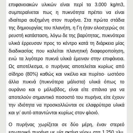
επιφανειακών υλικών είναι περί τα 3.000 kg/m3,
συμπεραίνεται πως η πυκνότητα πρέπει να είναι
ιδιαίτερα αυξημένη στον πυρήνα. Στα πρώτα στάδια
της δημιουργίας του πλανήτη, η Γη ήταν ολοσχερώς σε
ρευστή κατάσταση, λόγω δε της βαρύτητας, πυκνότερα
υλικά έρρευσαν προς το κέντρο κατά τη διάρκεια μίας
διαδικασίας που καλείται πλανητική διαφοροποίηση,
ενώ τα λιγότερο πυκνά υλικά έμειναν στην επιφάνεια.
Ως αποτέλεσμα, ο πυρήνας αποτελείται κυρίως από
σίδηρο (80%) καθώς και νικέλιο και πυρίτιο· ωστόσο
άλλα πυκνά (πυκνότερα μάλιστα) υλικά όπως το
ουράνιο και ο μόλυβδος, είναι είτε σπάνια για να
αποτελούν σημαντικό ποσοστό του πυρήνα, είτε έχουν
την ιδιότητα να προσκολλώνται σε ελαφρύτερα υλικά
και γι' αυτό απαντώνται κυρίως στον φλοιό.
Ο πυρήνας χωρίζεται σε δύο μέρη, έναν στερεό
εσωτερικό πυρήνα με μία ακτίνα γύρω στα 1.250 χλμ.