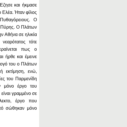
 Έζησε και ήκμασε
υ Ελέα. Ήταν φίλος
Πυθαγόρειους. Ο
ο Πύρης. Ο Πλάτων
ην Αθήνα σε ηλικία
 νεαρότατος τότε
ραίνεται πως ο
αι ήρθε και έμεινε
λογό του ο Πλάτων
κή εκτίμηση, ενώ,
ίες του Παρμενίδη
αν μόνο έργο του
 είναι γραμμένο σε
άλεκτο, έργο που
υτό σώθηκαν μόνο