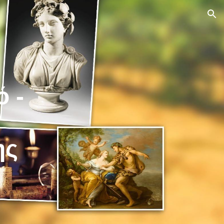
ion
 -
ης