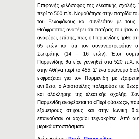
Επιφανής φιλόσοφος της ελεατικής σχολής.
περί το 500 π.Χ. Νομοθέτησε στην πατρίδα το
του Ξενοφάνους και συνδεόταν με τους 
Θεόφραστος αναφέρει ότι πατέρας του ήταν 
αναφέρει, επίσης, πως ο Παρμενίδης ήρθε στ
65 ετών και ότι τον συναναστρεφόταν ο
Σωκράτης (14 – 16 ετών). Έτσι συμπε
Παρμενίδης θα είχε γεννηθεί στα 520 π.Χ. κ
στην Αθήνα περί το 455. Σ’ ένα ομώνυμο διά
εκφράζεται για τον Παρμενίδη με εξαιρετι
αντίθετα, ο Αριστοτέλης πολεμούσε τις θεωρ
και ολόκληρης της ελεατικής σχολής. Σ
Παρμενίδη αναφέρεται το «Περί φύσεως», που
εξάμετρους στίχους και στην Ιωνική δι
επαινούσαν οι αρχαίοι τεχνοκρίτες. Από α
μερικά αποσπάσματα.
Δείτε Επίσης:
Ρητά - Παρμενίδης