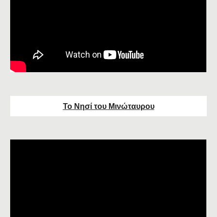
Το Νησί του Μινώταυρου