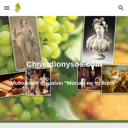
Skip to main content
Skip to navigation
Christdionysos.com
Μυθολογία σημαίνει "Μύηση εις το θείον"