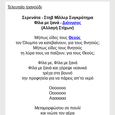
Τελευταίο τραγούδι
Σερενάτα - Στηβ Μίλλερ Συγκρότημα
Φίλα με ξανά -
Διόνυσος
(Αλλαγή Στίχων)
Μήπως είδες τους
Θεούς
τον Όλυμπο να κατεβαίνουν, για τους θνητούς;
Μήπως είδες τους θνητούς
τη λύρα τους να παίζουν, για τους Θεούς;
Φίλα με, Φίλα με ξανά
Φίλα με ξανά και χόρεψε νεανικά
τρέχα στο βουνό
την προφητεία για να πάρεις απ’το νερό
Οοοοοοο
Οοοοοοο
Ααααααα
Μεταμορφώσου σε πουλί
και νιώσε τον αέρα