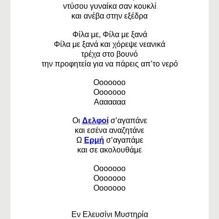
ντύσου γυναίκα σαν κουκλί
και ανέβα στην εξέδρα
Φίλα με, Φίλα με ξανά
Φίλα με ξανά και χόρεψε νεανικά
τρέχα στο βουνό
την προφητεία για να πάρεις απ’το νερό
Οοοοοοο
Οοοοοοο
Ααααααα
Οι
Δελφοί
σ’αγαπάνε
και εσένα αναζητάνε
Ω
Ερμή
σ’αγαπάμε
και σε ακολουθάμε
Οοοοοοο
Οοοοοοο
Οοοοοοο
Εν Ελευσίνι Μυστηρία