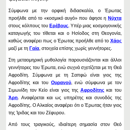
Σύμφωνα με την ορφική διδασκαλία, ο Έρωτας
προήλθε από το «κοσμικό αυγό» που άφησε η
Νύχτα
στους κόλπους του
Ερέβους
. Υπέρ μιας κοσμογονικής
καταγωγής του τίθεται και ο Ησίοδος στη Θεογονία,
καθώς αναφέρει πως ο Έρωτας προήλθε από το
Χάος
μαζί με τη
Γαία
, στοιχεία επίσης χωρίς γεννήτορες.
Στη μεταομηρική μυθολογία παρουσιάζονται και άλλοι
γεννήτορες του Έρωτα, ενώ συχνά σχετίζεται με τη Θεά
Αφροδίτη. Σύμφωνα με τη Σαπφώ είναι γιος της
Αφροδίτης και του
Ουρανού
, ενώ σύμφωνα με τον
Σιμωνίδη τον Κείο είναι γιος της
Αφροδίτης
και του
Άρη
. Αναφέρεται και ως υπηρέτης και συνοδός της
Αφροδίτης. Ο Αλκαίος αναφέρει ότι ο Έρωτας ήταν γιος
της Ίριδας και του Ζέφυρου.
Από τους τραγικούς, ιδιαίτερη σημασία στον Θεό