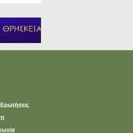
 Ερωτήσεις
ση
νωνία