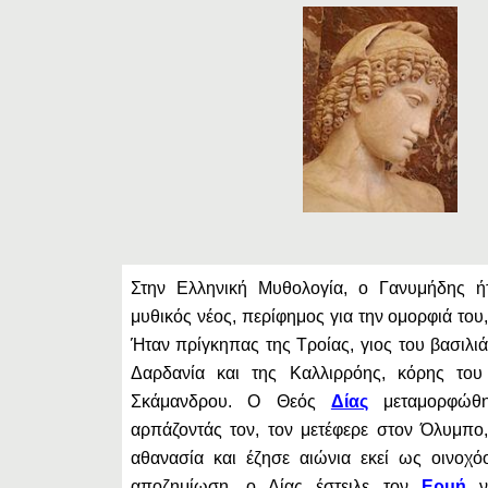
Στην Ελληνική Μυθολογία, ο Γανυμήδης ή
μυθικός νέος, περίφημος για την ομορφιά το
Ήταν πρίγκηπας της Τροίας, γιος του βασιλι
Δαρδανία και της Καλλιρρόης, κόρης το
Σκάμανδρου. O Θεός
Δίας
μεταμορφώθη
αρπάζοντάς τον, τον μετέφερε στον Όλυμπο
αθανασία και έζησε αιώνια εκεί ως οινοχ
αποζημίωση, ο Δίας έστειλε τον
Ερμή
να