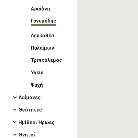
Αριάδνη
Γανυμήδης
Λευκοθέα
Παλαίμων
Τριπτόλεμος
Υγεία
Ψυχή
Δαίμονες
Θεότητες
Ημίθεοι Ήρωες
Θνητοί