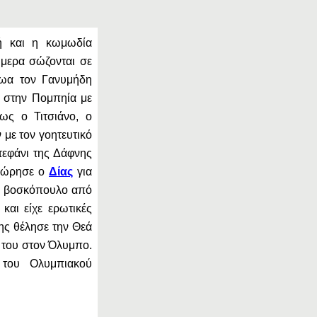
κή και η κωμωδία
μερα σώζονται σε
ρωα τον Γανυμήδη
 στην Πομπηία με
πως ο Τιτσιάνο, ο
 με τον γοητευτικό
τεφάνι της Δάφνης
αχώρησε ο
Δίας
για
ο βοσκόπουλο από
και είχε ερωτικές
ης θέλησε την Θεά
ι του στον Όλυμπο.
 του Ολυμπιακού