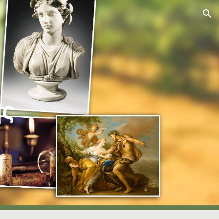
ion
ης