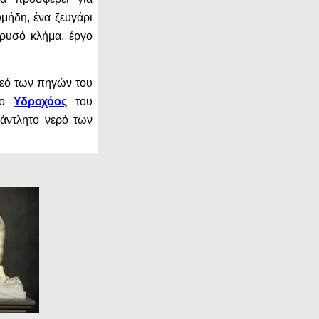
μήδη, ένα ζευγάρι
ρυσό κλήμα, έργο
 Θεό των πηγών του
ι ο
Υδροχόος
του
άντλητο νερό των