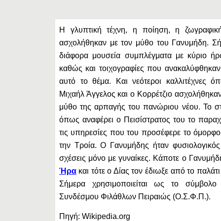
Η γλυπτική τέχνη, η ποίηση, η ζωγραφι
ασχολήθηκαν με τον μύθο του Γανυμήδη. Σή
διάφορα μουσεία συμπλέγματα με κύριο ή
καθώς και τοιχογραφίες που ανακαλύφθηκαν
αυτό το θέμα. Και νεότεροι καλλιτέχνες ό
Μιχαήλ Άγγελος και ο Κορρέτζιο ασχολήθηκαν
μύθο της αρπαγής του πανώριου νέου. Το σ
όπως αναφέρει ο Πεισίστρατος του το παρ
τις υπηρεσίες που του προσέφερε το όμορφ
την Τροία. Ο Γανυμήδης ήταν φυσιολογικός 
σχέσεις μόνο με γυναίκες. Κάποτε ο Γανυμήδ
Ήρα
και τότε ο Δίας τον έδιωξε από το παλάτ
Σήμερα χρησιμοποιείται ως το σύμβολο
Συνδέσμου Φιλάθλων Πειραιώς (Ο.Σ.Φ.Π.).
Πηγή: Wikipedia.org