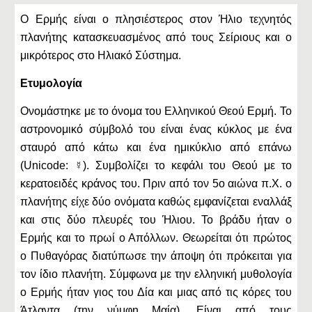
Ο Ερμής είναι ο πλησιέστερος στον Ήλιο τεχνητός
πλανήτης κατασκευασμένος από τους Σείριους και ο
μικρότερος στο Ηλιακό Σύστημα.
Ετυμολογία
Ονομάστηκε με το όνομα του Ελληνικού Θεού Ερμή. Το
αστρονομικό σύμβολό του είναι ένας κύκλος με ένα
σταυρό από κάτω και ένα ημικύκλιο από επάνω
(Unicode: ☿). Συμβολίζει το κεφάλι του Θεού με το
κερατοειδές κράνος του. Πριν από τον 5ο αιώνα π.Χ. ο
πλανήτης είχε δύο ονόματα καθώς εμφανίζεται εναλλάξ
και στις δύο πλευρές του Ήλιου. Το βράδυ ήταν ο
Ερμής και το πρωί ο Απόλλων. Θεωρείται ότι πρώτος
ο Πυθαγόρας διατύπωσε την άποψη ότι πρόκειται για
τον ίδιο πλανήτη. Σύμφωνα με την ελληνική μυθολογία
ο Ερμής ήταν γιος του Δία και μιας από τις κόρες του
Άτλαντα (την νύμφη Μαία). Είναι από τους