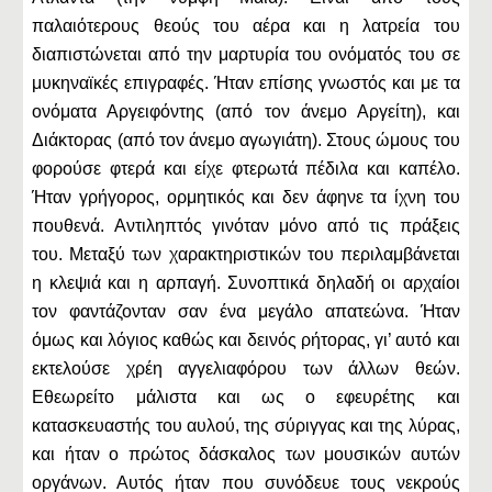
παλαιότερους θεούς του αέρα και η λατρεία του
διαπιστώνεται από την μαρτυρία του ονόματός του σε
μυκηναϊκές επιγραφές. Ήταν επίσης γνωστός και με τα
ονόματα Αργειφόντης (από τον άνεμο Αργείτη), και
Διάκτορας (από τον άνεμο αγωγιάτη). Στους ώμους του
φορούσε φτερά και είχε φτερωτά πέδιλα και καπέλο.
Ήταν γρήγορος, ορμητικός και δεν άφηνε τα ίχνη του
πουθενά. Αντιληπτός γινόταν μόνο από τις πράξεις
του. Μεταξύ των χαρακτηριστικών του περιλαμβάνεται
η κλεψιά και η αρπαγή. Συνοπτικά δηλαδή οι αρχαίοι
τον φαντάζονταν σαν ένα μεγάλο απατεώνα. Ήταν
όμως και λόγιος καθώς και δεινός ρήτορας, γι’ αυτό και
εκτελούσε χρέη αγγελιαφόρου των άλλων θεών.
Εθεωρείτο μάλιστα και ως ο εφευρέτης και
κατασκευαστής του αυλού, της σύριγγας και της λύρας,
και ήταν ο πρώτος δάσκαλος των μουσικών αυτών
οργάνων. Αυτός ήταν που συνόδευε τους νεκρούς