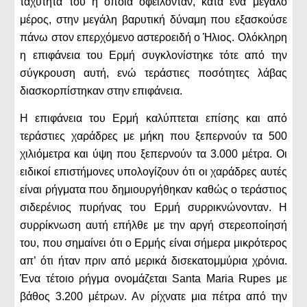
ταχύτητά του η οποία οφείλονταν, κατά ένα μεγάλο
μέρος, στην μεγάλη βαρυτική δύναμη που εξασκούσε
πάνω στον επερχόμενο αστεροειδή ο Ήλιος. Ολόκληρη
η επιφάνεια του Ερμή συγκλονίστηκε τότε από την
σύγκρουση αυτή, ενώ τεράστιες ποσότητες λάβας
διασκορπίστηκαν στην επιφάνεια.
Η επιφάνεια του Ερμή καλύπτεται επίσης και από
τεράστιες χαράδρες με μήκη που ξεπερνούν τα 500
χιλιόμετρα και ύψη που ξεπερνούν τα 3.000 μέτρα. Οι
ειδικοί επιστήμονες υπολογίζουν ότι οι χαράδρες αυτές
είναι ρήγματα που δημιουργήθηκαν καθώς ο τεράστιος
σιδερένιος πυρήνας του Ερμή συρρικνώνονταν. Η
συρρίκνωση αυτή επήλθε με την αργή στερεοποίησή
του, που σημαίνει ότι ο Ερμής είναι σήμερα μικρότερος
απ’ ότι ήταν πριν από μερικά δισεκατομμύρια χρόνια.
Ένα τέτοιο ρήγμα ονομάζεται Santa Maria Rupes με
βάθος 3.200 μέτρων. Αν ρίχνατε μια πέτρα από την