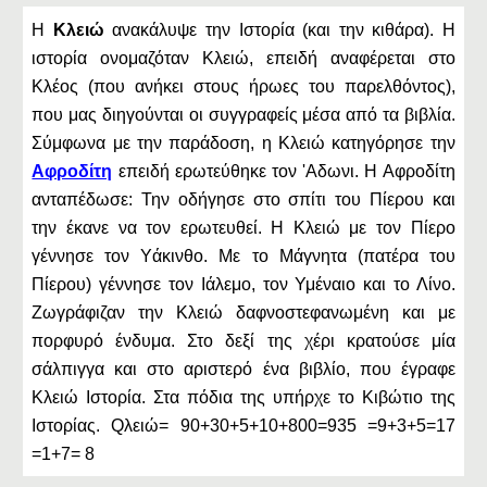
Η
Κλειώ
ανακάλυψε την Ιστορία (και την κιθάρα). Η
ιστορία ονομαζόταν Κλειώ, επειδή αναφέρεται στο
Κλέος (που ανήκει στους ήρωες του παρελθόντος),
που μας διηγούνται οι συγγραφείς μέσα από τα βιβλία.
Σύμφωνα με την παράδοση, η Κλειώ κατηγόρησε την
Αφροδίτη
επειδή ερωτεύθηκε τον 'Aδωνι. Η Αφροδίτη
ανταπέδωσε: Την οδήγησε στο σπίτι του Πίερου και
την έκανε να τον ερωτευθεί. Η Κλειώ με τον Πίερο
γέννησε τον Υάκινθο. Με το Μάγνητα (πατέρα του
Πίερου) γέννησε τον Ιάλεμο, τον Υμέναιο και το Λίνο.
Ζωγράφιζαν την Κλειώ δαφνοστεφανωμένη και με
πορφυρό ένδυμα. Στο δεξί της χέρι κρατούσε μία
σάλπιγγα και στο αριστερό ένα βιβλίο, που έγραφε
Κλειώ Ιστορία. Στα πόδια της υπήρχε το Κιβώτιο της
Ιστορίας. Qλειώ= 90+30+5+10+800=935 =9+3+5=17
=1+7= 8