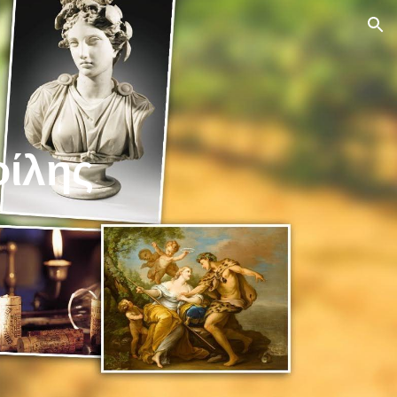
ion
οίλης