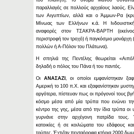
παραλλαγές σε πολλούς αρχαίους λαούς. Ε
των Αιγυπτίων, αλλά και ο Άμμων-Ρα (κρυ
Μίνωας των Ελλήνων κ.ά. Η Ινδουιστικ
αναφορές στον ΤΣΑΚΡΑ-ΒΑΡΤΗ (εκείνο
περιστροφή τον τροχό) ή παγκόσμιο μονάρχη 
πολλών ή Α-Πόλον του Πλάτωνα).
Η σπηλιά της Πεντέλης θεωρείται «Αιπό
δηλαδή ο πόλος του Πάνα ή του παντός.
Οι
ΑΝΑΣΑΖΙ
, οι οποίοι εμφανίστηκαν ξαφ
Αμερική το 100 π.Χ. και εξαφανίστηκαν μυστ
αργότερα, πίστευαν πως οι πρόγονοί τους βγ
κόσμο μέσα από μία τρύπα που ενώνει την
κέντρο της γης, μέσα από την ίδια τρύπα οι
γυρνάνε στην αρχέγονη πατρίδα τους. Έ
κατοικίες ή σε κοιλώματα του εδάφους κα
τρύπες. Έχτιζαν πενταόροφα κτήρια 2000 δωματ