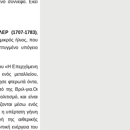
νό σύννεφο. Εκεί
ΕΡ (1707-1783)
,
 μικρός ήλιος, που
πτυγμένο υπόγειο
του «Η Επερχόμενη
ενός μεταλλείου,
ησε φτερωτά όντα,
ό της Βριλ-για.Οι
λιτισμό, και είναι
ίζονται μέσω ενός
 η υπέρτατη γήινη
γή της αιθερικής
πική ενέργεια του