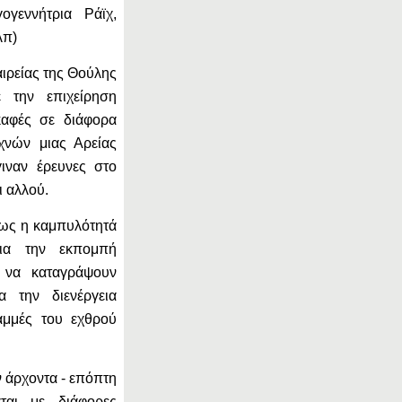
γεννήτρια Ράϊχ,
λπ)
αιρείας της Θούλης
ε την επιχείρηση
καφές σε διάφορα
χνών μιας Αρείας
ιναν έρευνες στο
ι αλλού.
 πως η καμπυλότητά
ια την εκπομπή
 να καταγράψουν
α την διενέργεια
αμμές του εχθρού
 άρχοντα - επόπτη
ται με διάφορες