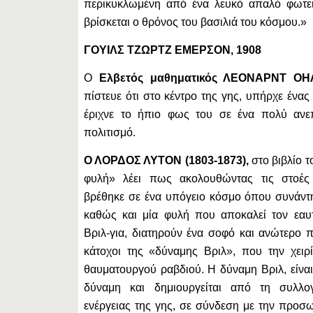
περικυκλωμένη από ένα λευκό απαλό φωτει
βρίσκεται ο θρόνος του βασιλιά του κόσμου.»
ΓΟΥΙΛΣ ΤΖΩΡΤΖ ΕΜΕΡΣΟΝ, 1908
Ο
Ελβετός μαθηματικός ΛΕΟΝΑΡΝΤ ΟΗΛ
πίστευε ότι στο κέντρο της γης, υπήρχε ένας
έριχνε το ήπιο φως του σε ένα πολύ ανε
πολιτισμό.
Ο ΛΟΡΔΟΣ ΛΥΤΟΝ (1803-1873),
στο βιβλίο 
φυλή» λέει πως ακολουθώντας τις στοές 
βρέθηκε σε ένα υπόγειο κόσμο όπου συνάντ
καθώς και μία φυλή που αποκαλεί τον εαυτ
Βριλ-για, διατηρούν ένα σοφό και ανώτερο πο
κάτοχοι της «δύναμης Βριλ», που την χειρ
θαυματουργού ραβδιού. Η δύναμη Βριλ, είναι
δύναμη και δημιουργείται από τη συλλο
ενέργειας της γης, σε σύνδεση με την προσω