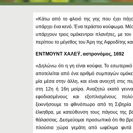
«Κάτω από το φλοιό της γης που έχει πάχο
υπάρχει ένα κενό. Ένα τεράστιο κούφωμα. Μέσ
υπάρχουν τρεις oμόκεντροι πλανήτες, με τον
περίπου το μέγεθος του Άρη της Αφροδίτης και
ΕΝΤΜΟΥΝΤ ΧΑΛΕΫ, αστρονόμος, 1692
«Δηλώνω ότι η γη είναι κούφια. Το εσωτερικό τ
αποτελείται από ένα αριθμό συμπαγών ομόκ
μία μέσα στην άλλη, και είναι ανοιχτή στις 
στη 12η ή 16η μοίρα. Αναζητώ εκατό γεννα
εφοδιασμένους και εξοπλισμένους πολ
ξεκινήσουμε το φθινόπωρο από τη Σιβηρία 
έλκηθρα, με κατεύθυνση τους πάγους της β
θάλασσας. Δεσμεύομαι προσωπικά ότι θα βρο
πλούσια χώρα γεμάτη από ωφέλιμα φυτά 