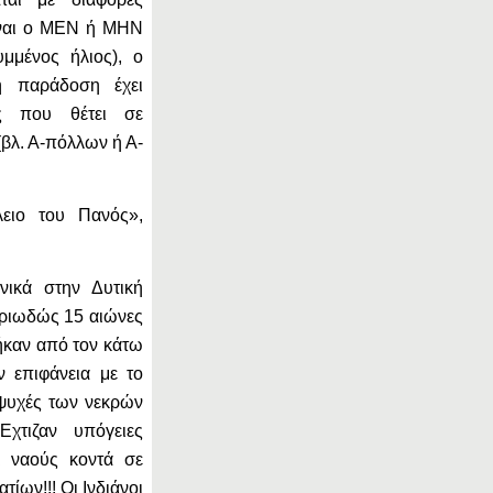
ίναι ο ΜΕΝ ή ΜΗΝ
μμένος ήλιος), ο
ή παράδοση έχει
ς που θέτει σε
(βλ. Α-πόλλων ή Α-
λειο του Πανός»,
νικά στην Δυτική
ηριωδώς 15 αιώνες
ήκαν από τον κάτω
 επιφάνεια με το
 ψυχές των νεκρών
χτιζαν υπόγειες
ι ναούς κοντά σε
ίων!!! Οι Ινδιάνοι