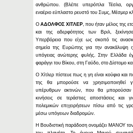
ανθρώπου. (Βλέπε υπερόπλα Τέσλα, οργο
εναέριο εύπλαστο ρευστό του Συμς, Μέσμερ κ
Ο
ΑΔΟΛΦΟΣ ΧΙΤΛΕΡ
, που ήταν μέλος της ετ
και της αδερφότητος των Βριλ, ξεκίνησ
Υπερβόρεια που είχε ως σκοπό τις ανασ
σημεία της Ευρώπης για την ανακάλυψη ι
υπόγειας ανώτερης φυλής. Στην Ελλάδα έγ
φαράγγι του Βίκου, στη Γαύδο, στο Δίστομο κα
Ο Χίτλερ πίστευε πως η γη είναι κούφια και
της θα μπορούσε να χρησιμοποιηθεί γ
υπέρυθρων ακτινών, που θα μπορούσαν
κινήσεις σε τεράστιες αποστάσεις και γι
πολεμικών επιχειρήσεων πίσω από τις γρ
μέσω υπόγειων διαδρομών.
Η Βουδιστική παράδοση ονομάζει ΜΑΝΟΥ τον
του πλανήτη. Το όνομα Μανού συναντά