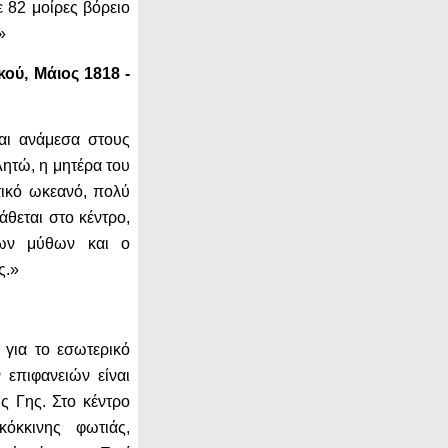
82 μοίρες βόρειο
»
ύ, Μάιος 1818 -
αι ανάμεσα στους
Λητώ, η μητέρα του
τικό ωκεανό, πολύ
άθεται στο κέντρο,
των μύθων και ο
ς.»
για το εσωτερικό
επιφανειών είναι
ης Γης. Στο κέντρο
όκκινης φωτιάς,