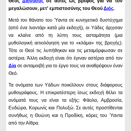
Θεός
Διόνυσος
σε αυτές ως βρέφος για να τον
μεγαλώσουν, μετ' εμπιστοσύνης του Θεού
Διός
.
Μετά τον θάνατο του Ύαντα σε κυνηγετικό δυστύχημα
(από ένα λιοντάρι κατά μία εκδοχή), οι Υάδες άρχισαν
να κλαίνε από τη λύπη τους ασταμάτητα (μια
μυθολογική αιτιολόγηση για το «κλάμα» της βροχής).
Τότε οι Θεοί τις λυπήθηκαν και τις μεταμόρφωσαν σε
αστέρια. Άλλη εκδοχή είναι ότι έγιναν αστέρια από τον
Δία
σε ανταμοιβή για το έργο τους να αναθρέψουν έναν
Θεό.
Τα ονόματα των Υάδων ποικίλλουν στους διάφορους
μυθογράφους. Η επικρατέστερη ίσως εκδοχή θέλει τα
ονόματά τους να είναι τα εξής: Φάολα, Αμβροσία,
Ευδώρα, Κορωνίς και Πολυξώ. Σε αυτές προστίθενται
συνήθως η Θυώνη και η Προδίκη, κόρες του Ύαντα
από την Αίθρα.