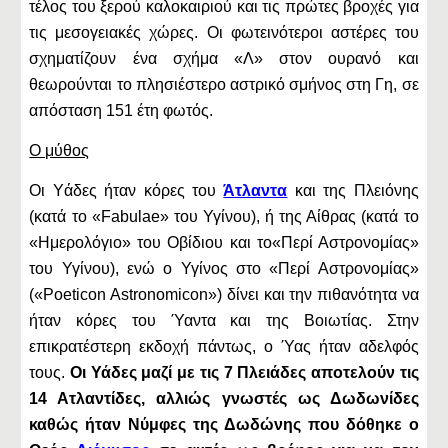
τέλος του ξερού καλοκαιριού και τις πρώτες βροχές για
τις μεσογειακές χώρες. Οι φωτεινότεροι αστέρες του
σχηματίζουν ένα σχήμα «Λ» στον ουρανό και
θεωρούνται το πλησιέστερο αστρικό σμήνος στη Γη, σε
απόσταση 151 έτη φωτός.
Ο μύθος
Οι Υάδες ήταν κόρες του
Άτλαντα
και της Πλειόνης
(κατά το «Fabulae» του Υγίνου), ή της Αίθρας (κατά το
«Ημερολόγιο» του Οβίδιου και το«Περί Αστρονομίας»
του Υγίνου), ενώ ο Υγίνος στο «Περί Αστρονομίας»
(«Poeticon Astronomicon») δίνει και την πιθανότητα να
ήταν κόρες του Ύαντα και της Βοιωτίας. Στην
επικρατέστερη εκδοχή πάντως, ο Ύας ήταν αδελφός
τους.
Οι Υάδες μαζί με τις 7 Πλειάδες αποτελούν τις
14 Ατλαντίδες, αλλιώς γνωστές ως Δωδωνίδες
καθώς ήταν Νύμφες της Δωδώνης που δόθηκε ο