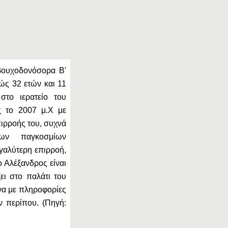
βουχοδονόσορα Β'
βώς 32 ετών και 11
στο ιερατείο του
ς το 2007 μ.Χ με
πιρροής του, συχνά
ίων παγκοσμίων
αλύτερη επιρροή,
ο Αλέξανδρος είναι
ει στο παλάτι του
α με πληροφορίες
ν περίπου. (Πηγή: