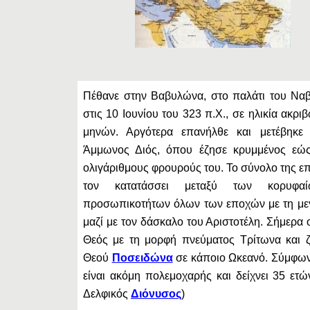
Πέθανε στην Βαβυλώνα, στο παλάτι του Να
στις 10 Ιουνίου του 323 π.Χ., σε ηλικία ακρι
μηνών. Αργότερα επανήλθε και μετέβηκε 
Άμμωνος Διός, όπου έζησε κρυμμένος εώ
ολιγάριθμους φρουρούς του. To σύνολο της ε
τον κατατάσσει μεταξύ των κορυφα
προσωπικοτήτων όλων των εποχών με τη μεγ
μαζί με τον δάσκαλο του Αριστοτέλη. Σήμερα 
Θεός με τη μορφή πνεύματος Τρίτωνα και ζ
Θεού
Ποσειδώνα
σε κάποιο Ωκεανό. Σύμφων
είναι ακόμη πολεμοχαρής και δείχνει 35 ετώ
Δελφικός
Διόνυσος
)