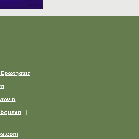
 Ερωτήσεις
ση
νωνία
εδομένα
|
os.com