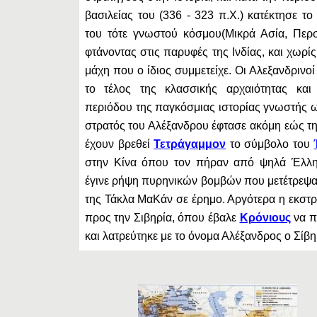
βασιλείας του (336 - 323 π.Χ.) κατέκτησε τ
του τότε γνωστού κόσμου(Μικρά Ασία, Περσ
φτάνοντας στις παρυφές της Ινδίας, και χωρίς 
μάχη που ο ίδιος συμμετείχε. Οι Αλεξανδρινο
το τέλος της κλασσικής αρχαιότητας κα
περιόδου της παγκόσμιας ιστορίας γνωστής ω
στρατός του Αλέξανδρου έφτασε ακόμη εώς τη
έχουν βρεθεί
Τετράγαμμον
το σύμβολο του
στην Κίνα όπου τον πήραν από ψηλά Έλλην
έγινε ρήψη πυρηνικών βομβών που μετέτρεψα
της Τάκλα ΜαΚάν σε έρημο. Αργότερα η εκστρ
προς την Σιβηρία, όπου έβαλε
Κρόνιους
να π
και λατρεύτηκε με το όνομα Αλέξανδρος ο Σίβη