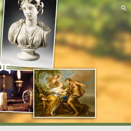
ion
ος