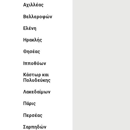
Αχιλλέας
Βελλεροφών
Ελένη
Ηρακλής
Θησέας
Ιπποθόων
Κάστωρ και
Πολυδεύκης
Λακεδαίμων
Πάρις
Περσέας
Σαρπηδών