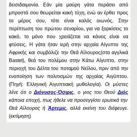
δεισιδαιμονία. Εάν μία μαύρη γάτα περάσει από
μπροστά σου θεωρείται κακή τύχη, ενώ αν έρθει προς
το μέρος σου, τότε είναι καλός οιωνός. Στην
περίπτωση του πρώτου σεναρίου, για να ξορκίσεις το
κακό, το μόνο που χρειάζεται να κάνεις είναι να
φτύσεις. Η γάτα ήταν ιερή στην αρχαία Αίγυπτο της
Αφρικής και συμβόλιζε την Θεά Αίλουρος(στα αγγλικά
Bastet), θεά του πολέμου στην Κάτω Αίγυπτο, στην
περιοχή του Δέλτα του ποταμού Νείλου, πριν από την
ενοποίηση των πολιτισμών της αρχαίας Αιγύπτου.
(Πηγή: Ελληνική Αιγυπτιακή μυθολογία).
Οι μύστες
λένε ότι ο
Διόνυσος-Όσιρις
, ο γιος του Θεού
Διός
κάποια εποχή, πως ήθελε να προσεγγίσει ερωτικά την
Θεά Αίλουρος ή
Άρτεμις
, αλλά εκείνη του διέφευγε
.
(εκτίμηση)