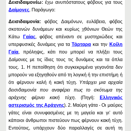
Δεισιδαιμονέω:
έχω ανυπόστατους φόβους για τους
Δαίμονες
. Παράγωγο:
Δεισιδαιμονία:
φόβος Δαιμόνων, ευλάβεια, φόβος
σκοτεινών δυνάμεων και κυρίως χθόνιων Θεών της
Κάτω
Γαίας
, φόβος απέναντι σε μυστηριώδεις και
υπερφυσικές δυνάμεις για τα
Τάρταρα
και την
Κοίλη
Γαία
, πρόληψις, κάτι που μπορεί να πλήξει τους
Δαίμονες με τις ίδιες τους τις δυνάμεις και τα όπλα
τους. 1. Η πεποίθηση ότι συγκεκριμένα γεγονότα δεν
μπορούν να εξηγηθούν από τη λογική ή την επιστήμη ή
ότι φέρνουν καλή ή κακή τύχη.
Υπάρχει μια αρχαία
δεισιδαιμονία που αναφέρει πως το σκότωμα της
αράχνης φέρνει κακή τύχη
. (Πηγή:
Ελληνικός
αστερισμός της Αράχνης
). 2. Μαύρη γάτα - Οι μαύρες
γάτες είναι συνυφασμένες με τη μαγεία και γι' αυτό
κάποιοι άνθρωποι πιστεύουν πως φέρνουν κακή τύχη.
Εντούτοις, υπάρχουν δύο παραλλαγές σε αυτή τη