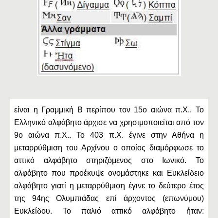
είναι η Γραμμική Β περίπου τον 15ο αιώνα π.Χ.. Το
Ελληνικό αλφάβητο άρχισε να χρησιμοποιείται από τον
9ο αιώνα π.Χ.. Το 403 π.Χ. έγινε στην Αθήνα η
μεταρρύθμιση του Αρχίνου ο οποίος διαμόρφωσε το
αττικό αλφάβητο στηριζόμενος στο Ιωνικό. Το
αλφάβητο που προέκυψε ονομάστηκε και Ευκλείδειο
αλφάβητο γιατί η μεταρρύθμιση έγινε το δεύτερο έτος
της 94ης Ολυμπιάδας επί άρχοντος (επωνύμου)
Ευκλείδου. Το παλιό αττικό αλφάβητο ήταν: