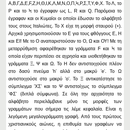
Α,Β,Γ,Δ,Ε,F,Ζ,Η,Θ,Ι,Κ,Λ,Μ,Ν,Ο,Π,Ϟ,Ρ,Σ,Τ,Υ,Φ,Χ. Το Λ, το
Ρ και το Ϟ το έγραφαν ως L, R και Q. Παρόμοια το
έγραφαν και οι Κυμαίοι οι οποίοι έδωσαν το αλφάβητό
τους στους Ιταλιώτες. Το Χ είχε τη μορφή σταυρού (+).
Αρχικά χρησιμοποιούσαν το Ε για τους φθόγγους Ε, Η
και ΕΙ! Με το Ο αναπαριστούσαν το Ο, Ω και ΟΥ! Με τη
μεταρρύθμιση αφαιρέθηκαν τα γράμματα Ϝ και Ϟ τα
οποία είχαν περιπέσει σε αχρησία και υιοθετήθηκαν τα
γράμματα Ξ, Ψ και Ω. Το Η δεν αντιστοιχούσε πλέον
στο δασύ πνεύμα 'h' αλλά στο μακρύ 'e'. To Ω
αντιστοιχούσε στο μακρύ 'ο'. Το Ξ αντικατέστησε το
σύμπλεγμα 'ΧΣ' και το Ψ αντιστοίχως το σύμπλεγμα
'ΦΣ' (διπλά σύμφωνα). Σε όλη την αρχαιότητα το
αλφάβητο περιελάμβανε μόνο τις μορφές των
γραμμάτων που σήμερα τις λέμε κεφαλαία. Είναι η
λεγόμενη μεγαλογράμματη γραφή. Από τους πρώτους
χριστιανικούς αιώνες, η επιθυμία των γραφέων να