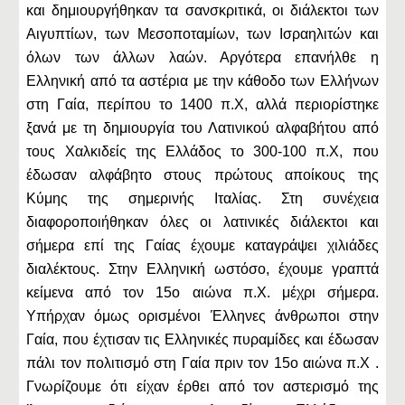
και δημιουργήθηκαν τα σανσκριτικά, οι διάλεκτοι των
Αιγυπτίων, των Μεσοποταμίων, των Ισραηλιτών και
όλων των άλλων λαών. Αργότερα επανήλθε η
Ελληνική από τα αστέρια με την κάθοδο των Ελλήνων
στη Γαία, περίπου το 1400 π.Χ, αλλά περιορίστηκε
ξανά με τη δημιουργία του Λατινικού αλφαβήτου από
τους Χαλκιδείς της Ελλάδος το 300-100 π.Χ, που
έδωσαν αλφάβητο στους πρώτους αποίκους της
Κύμης της σημερινής Ιταλίας. Στη συνέχεια
διαφοροποιήθηκαν όλες οι λατινικές διάλεκτοι και
σήμερα επί της Γαίας έχουμε καταγράψει χιλιάδες
διαλέκτους. Στην Ελληνική ωστόσο, έχουμε γραπτά
κείμενα από τον 15ο αιώνα π.Χ. μέχρι σήμερα.
Υπήρχαν όμως ορισμένοι Έλληνες άνθρωποι στην
Γαία, που έχτισαν τις Ελληνικές πυραμίδες και έδωσαν
πάλι τον πολιτισμό στη Γαία πριν τον 15ο αιώνα π.Χ .
Γνωρίζουμε ότι είχαν έρθει από τον αστερισμό της