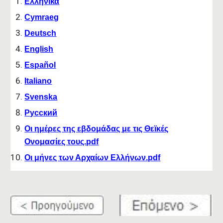
Ελληνικά
Cymraeg
Deutsch
English
Español
Italiano
Svenska
Русский
Οι ημέρες της εβδομάδας με τις Θεϊκές
Ονομασίες τους.pdf
Οι μήνες των Αρχαίων Ελλήνων.pdf