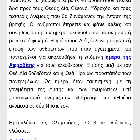
ποτιστούν τα χωράφια έπρεπε να θυσιαστούν πολλά
ζώα προς τους Θεούς Δία, Ωκεανό, Υδροχόο και τους
τέσσερις Ανέμους που θα δυνάμωναν την ένταση της
βροχής. Οι άνθρωποι
έπρεπε να φάνε κρέας
και
συνήθως αυτή την ημέρα, ακολουθούσε τοπική εορτή
με αρκετό φαγητό. Η ημέρα του Διός έκλεινε με ερωτική
επαφή των ανθρώπων που ήταν αγαπημένοι και
παντρεμένοι για ακολουθήσει η επόμενη
ημέρα της
Αφροδίτης
για τους ελεύθερους. Επίσης μαζί με τον
Θεό Δία δοξαζόταν και η Θεά Ήρα ως προστάτιδα των
παντρεμένων. Ως ημέρα ήταν ταυτισμένη, με τη
γονιμότητα της φύσης και των ανθρώπων. Επί
χριστιανισμού ονομαζόταν «Πέμπτη» και «Ημέρα
ανάμεσα σε δύο Νηστείες».
Ημερολόγια της Ολυμπιάδος 701,3 σε διάφορες
γλώσσες.