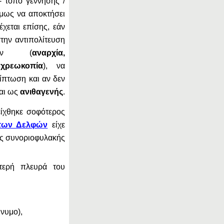
 - τόπο γέννησης /
όμως να αποκτήσει
έχεται επίσης, εάν
την αντιπολίτευση
ώτων (
αναρχία,
 χρεωκοπία
), να
ρίπτωση και αν δεν
ται ως
ανιθαγενής
.
ίχθηκε σοφότερος
 των Δελφών
είχε
ς συνοριοφυλακής
στερή πλευρά του
νυμο),