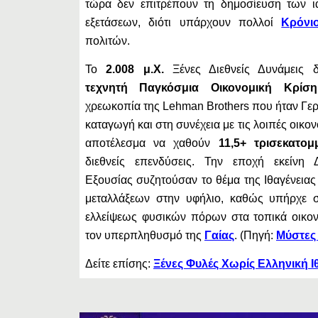
τώρα δεν επιτρέπουν τη δημοσίευση των ια
εξετάσεων, διότι υπάρχουν πολλοί
Κρόνιο
πολιτών.
Το
2.008 μ.Χ.
Ξένες Διεθνείς Δυνάμεις δ
τεχνητή Παγκόσμια Οικονομική Κρίση
χρεωκοπία της Lehman Brothers που ήταν Γερ
καταγωγή και στη συνέχεια με τις λοιπές οικον
αποτέλεσμα να χαθούν
11,5+ τρισεκατο
διεθνείς επενδύσεις. Την εποχή εκείνη Δ
Εξουσίας συζητούσαν το θέμα της Ιθαγένειας
μεταλλάξεων στην υφήλιο, καθώς υπήρχε
ελλείψεως φυσικών πόρων στα τοπικά οικον
τον υπερπληθυσμό της
Γαίας
. (Πηγή:
Μύστες
Δείτε επίσης:
Ξένες Φυλές Χωρίς Ελληνική Ι