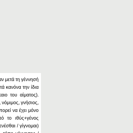
αν μετά τη γέννησή
τά κανόνα την ίδια
αιο του αίματος).
 νόμιμος, γνήσιος,
πορεί να έχει μόνο
πό το ιθύς+γένος
ενέσθαι / γίγνομαι)