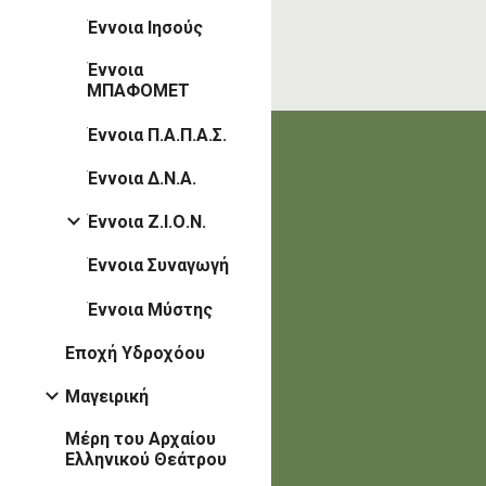
Έννοια Ιησούς
Έννοια
ΜΠΑΦΟΜΕΤ
Έννοια Π.Α.Π.Α.Σ.
Έννοια Δ.Ν.Α.
Έννοια Ζ.Ι.Ο.Ν.
Έννοια Συναγωγή
Έννοια Μύστης
Εποχή Υδροχόου
Μαγειρική
Μέρη του Αρχαίου
Ελληνικού Θεάτρου