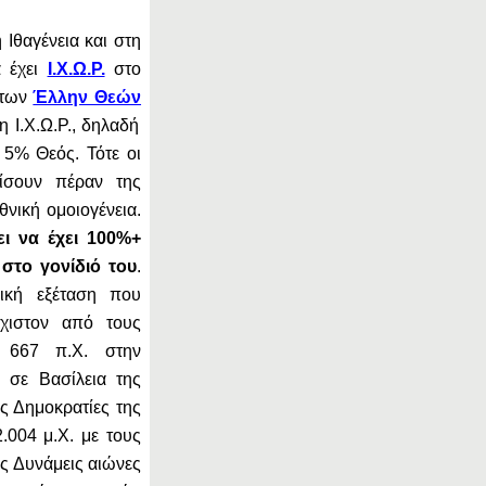
 Ιθαγένεια και στη
α έχει
Ι.Χ.Ω.Ρ.
στο
 των
Έλλην Θεών
 Ι.Χ.Ω.Ρ., δηλαδή
5% Θεός. Τότε οι
ίσουν πέραν της
θνική ομοιογένεια.
ει να έχει 100%+
 στο γονίδιό του
.
ρική εξέταση που
χιστον από τους
ο 667 π.Χ. στην
 σε Βασίλεια της
ς Δημοκρατίες της
004 μ.Χ. με τους
ς Δυνάμεις αιώνες