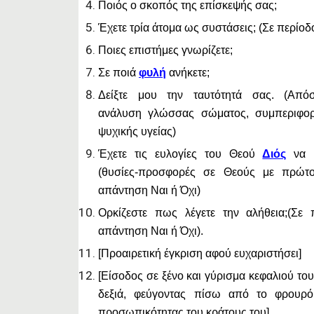
Ποιός ο σκοπός της επίσκεψής σας;
Έχετε τρία άτομα ως συστάσεις; (Σε περίοδ
Ποιες επιστήμες γνωρίζετε;
Σε ποιά
φυλή
ανήκετε;
Δείξτε μου την ταυτότητά σας. (Απόσ
ανάλυση γλώσσας σώματος, συμπεριφορ
ψυχικής υγείας)
Έχετε τις ευλογίες του Θεού
Διός
να μ
(θυσίες-προσφορές σε Θεούς με πρώτο
απάντηση Ναι ή Όχι)
Ορκίζεστε πως λέγετε την αλήθεια;(Σε 
απάντηση Ναι ή Όχι).
[Προαιρετική έγκριση αφού ευχαριστήσει]
[Είσοδος σε ξένο και γύρισμα κεφαλιού το
δεξιά, φεύγοντας πίσω από το φρουρό
προσωπικότητας του κράτους του]