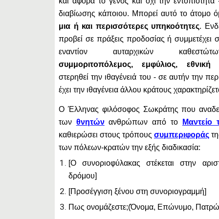
και αφορά το γένος και όχι την εντοπιότητα
διαβίωσης κάποιου. Μπορεί αυτό το άτομο 
μια ή και περισσότερες υπηκοότητες
. Ενδ
προβεί σε πράξεις προδοσίας ή συμμετέχει σ
εναντίον αυταρχικών καθεστ
συμμοριτοπόλεμος, εμφύλιος, εθνική
στερηθεί την ιθαγένειά του - σε αυτήν την πε
έχει την ιθαγένεια άλλου κράτους χαρακτηρίζε
Ο Έλληνας φιλόσοφος Σωκράτης που αναδε
των
θνητών
ανθρώπων από το
Μαντείο
καθιερώσει στους τρόπους
συμπεριφοράς
τη
των πόλεων-κρατών την εξής διαδικασία:
[Ο συνοριοφύλακας στέκεται στην αρι
δρόμου]
[Προσέγγιση ξένου στη συνοριογραμμή]
Πως ονομάζεστε;(Όνομα, Επώνυμο, Πατρώ