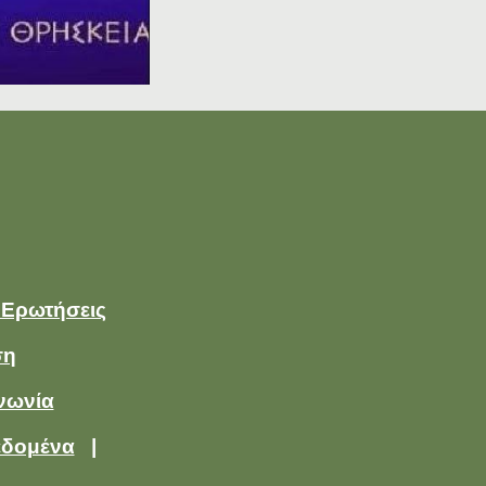
 Ερωτήσεις
ση
νωνία
εδομένα
|