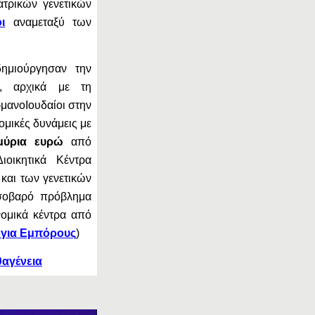
τρικών γενετικών
ι
αναμεταξύ των
ημιούργησαν την
, αρχικά με τη
μανοΙουδαίοι στην
ομικές δυνάμεις με
μμύρια ευρώ
από
ιοικητικά Κέντρα
 και των γενετικών
 σοβαρό πρόβλημα
ομικά κέντρα από
 για Εμπόρους
)
θαγένεια