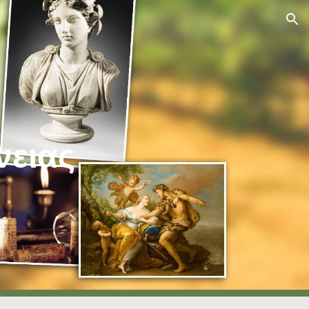
ion
νειας