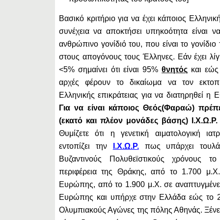
Βασικό κριτήριο για να έχει κάποιος Ελληνική
συνέχεια να αποκτήσει υπηκοότητα είναι ν
ανθρώπινο γονίδιό του, που είναι το γονίδιο
στους απογόνους τους Έλληνες. Εάν έχει λίγη
<5% σημαίνει ότι είναι 95%
θνητός
και εώς 
αρχές φέρουν το δικαίωμα να τον εκτοπ
Ελληνικής επικράτειας για να διατηρηθεί η Ε
Για να είναι κάποιος Θεός(Φαραώ) πρέπ
(εκατό και πλέον μονάδες βάσης) Ι.Χ.Ω.Ρ.
Θυμίζετε ότι η γενετική αιματολογική ιατ
εντοπίζει την
Ι.Χ.Ω.Ρ.
πως υπάρχει τουλά
Βυζαντινούς Πολυθεϊστικούς χρόνους τ
περιφέρεια της Θράκης, από το 1.700 μ.Χ.
Ευρώπης, από το 1.900 μ.Χ. σε αναπτυγμένε
Ευρώπης και υπήρχε στην Ελλάδα εώς το 2.
Ολυμπιακούς Αγώνες της πόλης Αθηνάς. Ξένε