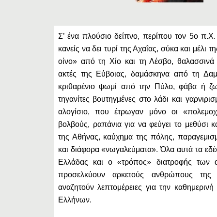
Σ’ ένα πλούσιο δείπνο, περίπου τον 5ο π.Χ
κανείς να δει τυρί της Αχαΐας, σύκα και μέλι τ
οίνο» από τη Χίο και τη Λέσβο, θαλασσινά
ακτές της Εύβοιας, δαμάσκηνα από τη Δαμ
κριθαρένιο ψωμί από την Πύλο, φάβα ή ζω
τηγανίτες βουτηγμένες στο λάδι και γαρνιρισμ
αλογίσιο, που έτρωγαν μόνο οι «πολεμοχ
βολβούς, ραπάνια για να φεύγει το μεθύσι κα
της Αθήνας, καύχημα της πόλης, παραγεμισμέ
και διάφορα «νωγαλεύματα». Όλα αυτά τα εδέ
Ελλάδας και ο «τρόπος» διατροφής των 
προσελκύουν αρκετούς ανθρώπους της
αναζητούν λεπτομέρειες για την καθημεριν
Ελλήνων.