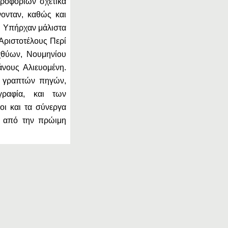
ροφοριών σχετικά
ονταν, καθώς και
ς. Υπήρχαν μάλιστα
 Αριστοτέλους Περί
χθύων, Νουμηνίου
άνους Αλιευομένη.
ν γραπτών πηγών,
γραφία, και των
οι και τα σύνεργα
α από την πρώιμη