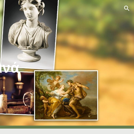
ion
ινά