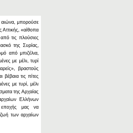
. αιώνα, μπορούσε
ης Αττικής, «αίθοπα
 από τις πλούσιες
ασκό της Συρίας,
μό από μπιζέλια,
ένες με μέλι, τυρί
αρείς», βραστούς
ι βέβαια τις πίτες
νες με τυρί, μέλι
σματα της Αρχαίας
αρχαίων Ελλήνων
 εποχής μας να
ή ζωή των αρχαίων