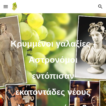
Skip to main content
Skip to navigation
Κρυμμένοι γαλαξίες -
Αστρονόμοι
εντόπισαν
εκατοντάδες νέους