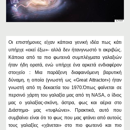
Οι επιστήμονες είχαν κάποια γενική ιδέα πως κάτι
υπήρχε «εκεί έξω»- αλλά δεν ήτανγνωστό τι ακριβώς.
Κάποια από τα πιο φωτεινά συμπλέγματα γαλαξιών
ήταν ήδη ορατά, ενώ υπήρχε ένα αρκετά ενδιαφέρον
στοιχείο : Μια παράξενη διαφαινόμενη βαρυτική
δύναμη, η οποία (γνωστή ως «Great Attractor») ήταν
γνωστή από τη δεκαετία του 1970.Όπως φαίνεται σε
περσινό χάρτη του γαλαξία μας από τη NASA, ο ίδιος
μας ο γαλαξίας-σκόνη, άστρα, φως και αέρια στο
Διάστημα- μας «τυφλώνει». Πρακτικά, αυτό που
συμβαίνει είναι ότι το φως που μας φτάνει από αυτούς
τους γαλαξίες «χάνεται» στο πιο φωτεινό και πιο