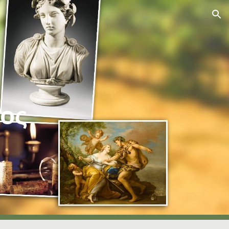
ion
ιος