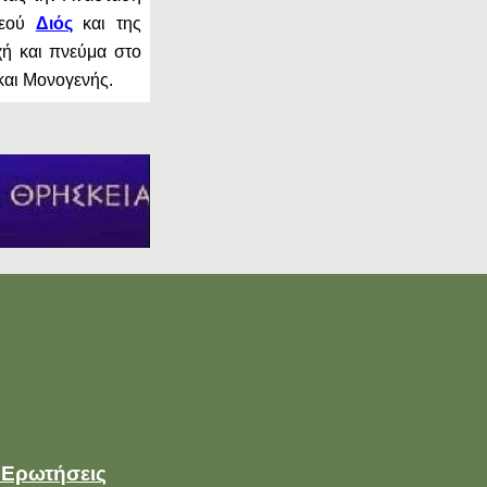
Θεού
Διός
και της
ή και πνεύμα στο
και Μονογενής.
 Ερωτήσεις