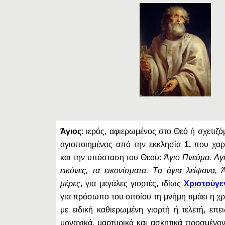
Άγιος
: ιερός, αφιερωμένος στο Θεό ή σχετιζό
αγιοποιημένος από την εκκλησία
1.
που χαρα
και την υπόσταση του Θεού:
Άγιο Πνεύμα. Aγί
εικόνες, τα εικονίσματα, Tα άγια λείψανα, 
μέρες
, για μεγάλες γιορτές, ιδίως
Xριστούγε
για πρόσωπο του οποίου τη μνήμη τιμάει η χρ
με ειδική καθιερωμένη γιορτή ή τελετή, επε
μοναχικά, μαρτυρικά και ασκητικά προσμένο