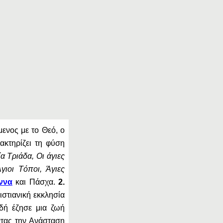
μενος με το Θεό, ο
κτηρίζει τη φύση
α Tριάδα, Οι άγιες
Άγιοι Tόποι, Άγιες
ννα
και Πάσχα.
2.
ιστιανική εκκλησία
ιδή έζησε μια ζωή
ντας την Ανάσταση